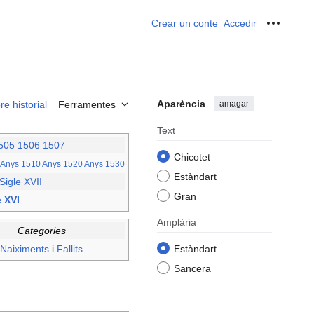
Crear un conte
Accedir
Ferrame
Aparència
amagar
re historial
Ferramentes
Text
505
1506
1507
Chicotet
Anys 1510
Anys 1520
Anys 1530
Estàndart
Sigle XVII
Gran
e XVI
Amplària
Categories
Naiximents
i
Fallits
Estàndart
Sancera