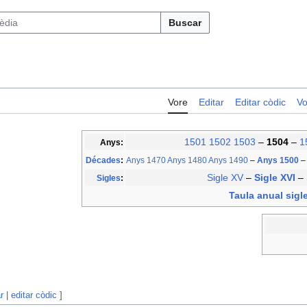
Buscar
Vore
Editar
Editar còdic
Vo
1501
1502
1503
–
1504
–
1
Anys:
Décades
:
Anys 1470
Anys 1480
Anys 1490
–
Anys 1500
–
Sigle XV
–
Sigle XVI
–
Sigles
:
Taula anual sigl
r
|
editar còdic
]