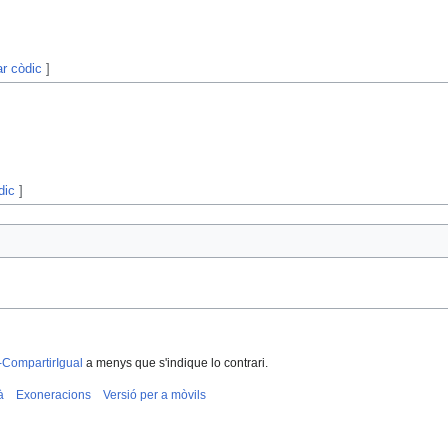
ar còdic
]
dic
]
-CompartirIgual
a menys que s'indique lo contrari.
à
Exoneracions
Versió per a mòvils