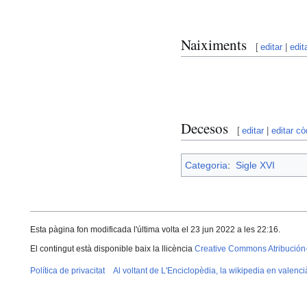
Naiximents
[
editar
|
edit
Decesos
[
editar
|
editar cò
Categoria
:
Sigle XVI
Esta pàgina fon modificada l'última volta el 23 jun 2022 a les 22:16.
El contingut està disponible baix la llicència
Creative Commons Atribución
Política de privacitat
Al voltant de L'Enciclopèdia, la wikipedia en valenci