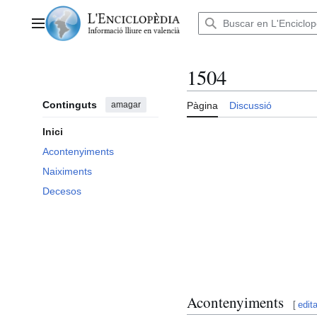
Anar
al
Menú principal
contingut
1504
Continguts
amagar
Pàgina
Discussió
Inici
Acontenyiments
Naiximents
Decesos
Acontenyiments
[
edita