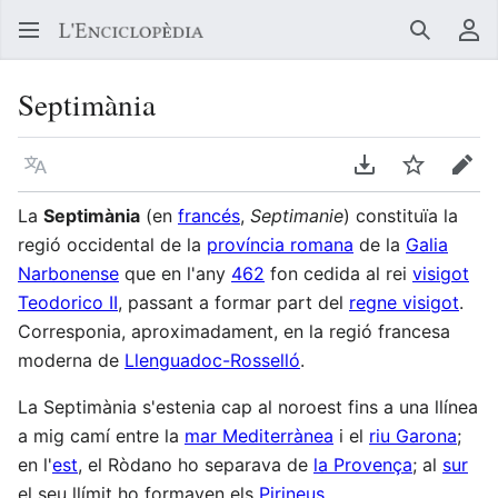
Buscar
Me
Septimània
Llegir en un atre idioma
Descarregar en
Vigilar
Edit
La
Septimània
(en
francés
,
Septimanie
) constituïa la
regió occidental de la
província romana
de la
Galia
Narbonense
que en l'any
462
fon cedida al rei
visigot
Teodorico II
, passant a formar part del
regne visigot
.
Corresponia, aproximadament, en la regió francesa
moderna de
Llenguadoc-Rosselló
.
La Septimània s'estenia cap al noroest fins a una llínea
a mig camí entre la
mar Mediterrànea
i el
riu Garona
;
en l'
est
, el Ròdano ho separava de
la Provença
; al
sur
el seu llímit ho formaven els
Pirineus
.