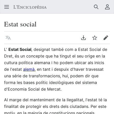
Buscar
Me
Estat social
Llegir en un atre idioma
Descarregar en
Vigilar
Edit
L'
Estat Social
, designat també com a Estat Social de
Dret, és un concepte que ha tingut el seu orige en la
cultura política alemana i ho podem ubicar als inicis
de l'estat
alemà
, en tant i despuix d'haver travessat
una série de transformacions, hui, podem dir que
forma les bases polític ideològiques del sistema
d'Economia Social de Mercat.
Al marge del manteniment de la llegalitat, l'estat té la
finalitat de protegir els drets dels ciutadans. Per este
motiu, en la majoria de constitucions nacionals