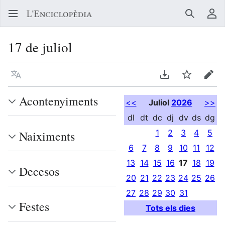
Buscar
Me
17 de juliol
Llegir en un atre idioma
Descarregar en
Vigilar
Edit
Acontenyiments
<<
Juliol
2026
>>
dl
dt
dc
dj
dv
ds
dg
1
2
3
4
5
Naiximents
6
7
8
9
10
11
12
13
14
15
16
17
18
19
Decesos
20
21
22
23
24
25
26
27
28
29
30
31
Festes
Tots els dies