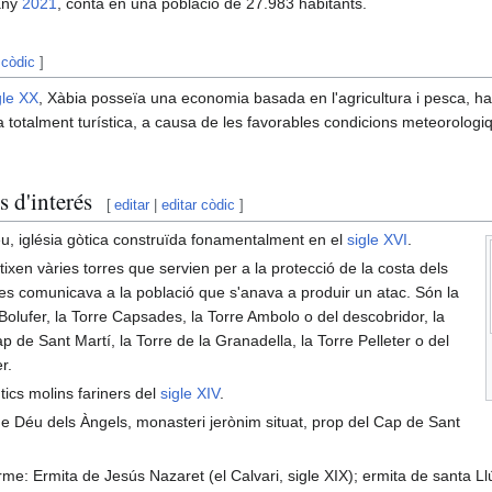
any
2021
, conta en una població de 27.983 habitants.
 còdic
]
gle XX
, Xàbia posseïa una economia basada en l'agricultura i pesca, ha
 totalment turística, a causa de les favorables condicions meteorologi
 d'interés
[
editar
|
editar còdic
]
u, iglésia gòtica construïda fonamentalment en el
sigle XVI
.
tixen vàries torres que servien per a la protecció de la costa dels
s es comunicava a la població que s'anava a produir un atac. Són la
 Bolufer, la Torre Capsades, la Torre Ambolo o del descobridor, la
cap de Sant Martí, la Torre de la Granadella, la Torre Pelleter o del
r.
tics molins fariners del
sigle XIV
.
e Déu dels Àngels, monasteri jerònim situat, prop del Cap de Sant
erme: Ermita de Jesús Nazaret (el Calvari, sigle XIX); ermita de santa Llú