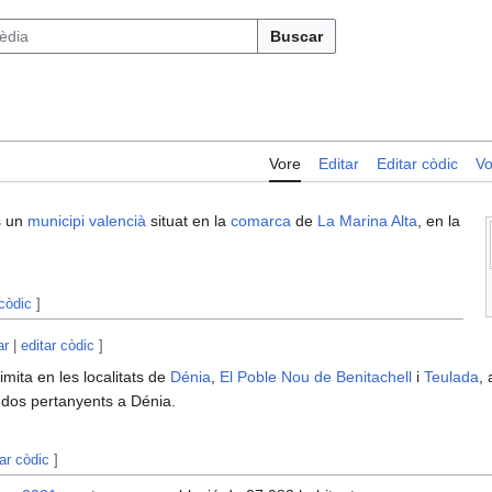
Buscar
Vore
Editar
Editar còdic
Vo
s un
municipi
valencià
situat en la
comarca
de
La Marina Alta
, en la
 còdic
]
ar
|
editar còdic
]
imita en les localitats de
Dénia
,
El Poble Nou de Benitachell
i
Teulada
,
s dos pertanyents a Dénia.
tar còdic
]