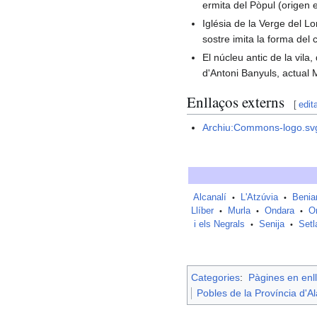
ermita del Pòpul (origen 
Iglésia de la Verge del Lo
sostre imita la forma del 
El núcleu antic de la vil
d'Antoni Banyuls, actual 
Enllaços externs
[
edit
Archiu:Commons-logo.sv
Alcanalí
L'Atzúvia
Benia
•
•
Llíber
Murla
Ondara
O
•
•
•
i els Negrals
Senija
Setl
•
•
Categories
:
Pàgines en enll
Pobles de la Província d'A