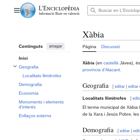
Anar
al
Menú principal
contingut
Xàbia
Continguts
amagar
Pàgina
Discussió
Inici
Xàbia
(en
castellà
Jávea
), é
Geografia
província d'Alacant
.
Alternar subsecció Geografia
Localitats llimitrofes
Geografia
Demografia
[
editar
|
editar
Economia
Localitats llimitrofes
[
edit
Monuments i elements
d'interés
El terme municipal de Xàbia l
de la Xara i Jesús Pobre, le
Enllaços externs
Demografia
[
editar
|
edi