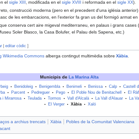
en el
sigle XIII
, modificada en el
sigle XVIII
i reformada en el
sigle XX
).
reto, construcció moderna (pero en el precedent d'una iglésia anterior) 
casc de les embarcacions, en l'exterior fa gran us del formigó armat en e
a, que conserva cert aire migeval mediterraneu, en palaus i grans cases 
Museu Soler Blasco, la Casa Bolufer, el Palau dels Sapena, etc.)
ar
|
editar còdic
]
g
Wikimedia Commons
alberga contingut multimèdia sobre
Xàbia
.
Municipis de
La Marina Alta
rbeig
Benidoleig
Benigembla
Benimeli
Benissa
Calp
Castell 
•
•
•
•
•
•
rba
Parcent
Pedreguer
Pego
El Poble Nou de Benitachell
El Ràf
•
•
•
•
•
a i Mirarrosa
Teulada
Tormos
Vall d'Alcalà
La Vall d'Alauar
La Va
•
•
•
•
•
El Verger
Xàbia
Xaló
•
•
•
aços a archius trencats
Xàbia
Pobles de la Comunitat Valenciana
lacant