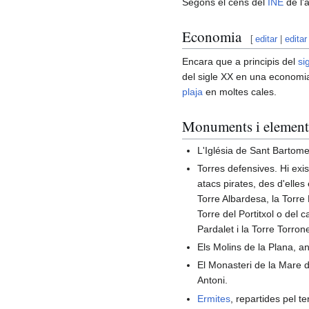
Segons el cens del
INE
de l'
Economia
[
editar
|
editar
Encara que a principis del
si
del sigle XX en una economia
plaja
en moltes cales.
Monuments i elements
L'Iglésia de Sant Bartome
Torres defensives. Hi exis
atacs pirates, des d'elle
Torre Albardesa, la Torre
Torre del Portitxol o del 
Pardalet i la Torre Torrone
Els Molins de la Plana, an
El Monasteri de la Mare d
Antoni.
Ermites
, repartides pel t