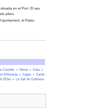
situada en el Port. El seu
ls pilars.
(l'ajuntament, el Palau
de Castells
Dénia
Gata
•
•
•
ol d'Almúnia
Sagra
Sanet
•
•
ll d'Ebo
La Vall de Gallinera
•