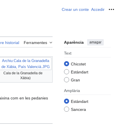
Crear un conte
Accedir
Ferrame
Aparència
amagar
re historial
Ferramentes
Text
Archiu:Cala de la Granadella
Chicotet
de Xàbia, País Valencià.JPG
Estàndart
Cala de la Granadella de
Xàbia)
Gran
Amplària
 aixina com en les pedanies
Estàndart
Sancera