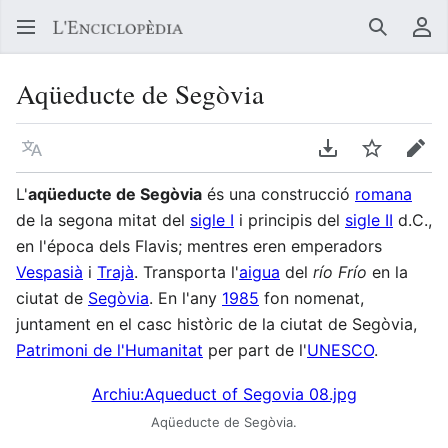
Buscar
Me
Aqüeducte de Segòvia
Llegir en un atre idioma
Descarregar en
Vigilar
Edit
L'
aqüeducte de Segòvia
és una construcció
romana
de la segona mitat del
sigle I
i principis del
sigle II
d.C.,
en l'época dels Flavis; mentres eren emperadors
Vespasià
i
Trajà
. Transporta l'
aigua
del
río Frío
en la
ciutat de
Segòvia
. En l'any
1985
fon nomenat,
juntament en el casc històric de la ciutat de Segòvia,
Patrimoni de l'Humanitat
per part de l'
UNESCO
.
Archiu:Aqueduct of Segovia 08.jpg
Aqüeducte de Segòvia.