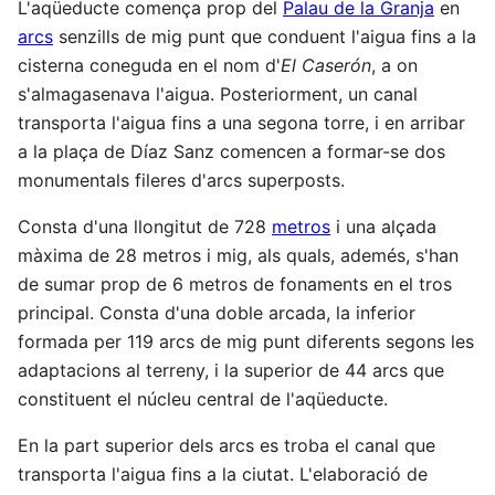
L'aqüeducte comença prop del
Palau de la Granja
en
arcs
senzills de mig punt que conduent l'aigua fins a la
cisterna coneguda en el nom d'
El Caserón
, a on
s'almagasenava l'aigua. Posteriorment, un canal
transporta l'aigua fins a una segona torre, i en arribar
a la plaça de Díaz Sanz comencen a formar-se dos
monumentals fileres d'arcs superposts.
Consta d'una llongitut de 728
metros
i una alçada
màxima de 28 metros i mig, als quals, ademés, s'han
de sumar prop de 6 metros de fonaments en el tros
principal. Consta d'una doble arcada, la inferior
formada per 119 arcs de mig punt diferents segons les
adaptacions al terreny, i la superior de 44 arcs que
constituent el núcleu central de l'aqüeducte.
En la part superior dels arcs es troba el canal que
transporta l'aigua fins a la ciutat. L'elaboració de