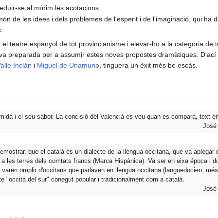
eduir-se al mínim les acotacions.
 món de les idees i dels problemes de l'esperit i de l'imaginació, qui ha 
c.
r el teatre espanyol de tot provincianisme i elevar-ho a la categoria de 
va preparada per a assumir estes noves propostes dramàtiques. D'ací qu
lle Inclán
i
Miguel de Unamuno
, tinguera un èxit més be escàs.
 mida i el seu sabor. La concisió del Valencià es veu quan es compara, text en
José 
demostrar, que el català és un dialecte de la llengua occitana, que va aplegar 
, a les terres dels comtats francs (Marca Hispànica). Va ser en eixa época i d
varen omplir d'occitans que parlaven en llengua occitana (languedocien, més
te "occità del sur" conegut popular i tradicionalment com a català.
José 