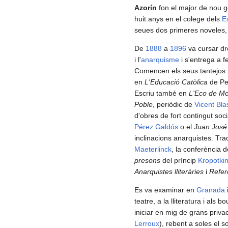
Azorín
fon el major de nou ge
huit anys en el colege dels
E
seues dos primeres noveles, d
De
1888
a
1896
va cursar dr
i l'
anarquisme
i s'entrega a feb
Comencen els seus tantejos 
en
L'Educació Catòlica
de Pe
Escriu també en
L'Eco de M
Poble
, periòdic de
Vicent Bla
d'obres de fort contingut soc
Pérez Galdós
o el
Juan José
inclinacions anarquistes. Tr
Maeterlinck
, la conferència 
presons
del príncip
Kropotki
Anarquistes lliteràries
i
Refer
Es va examinar en
Granada
teatre, a la lliteratura i als b
iniciar en mig de grans priva
Lerroux
), rebent a soles el 