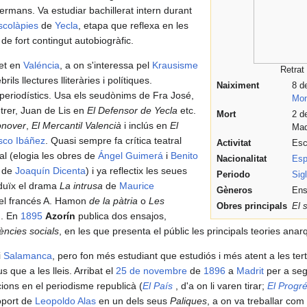
rmans. Va estudiar bachillerat intern durant
scolàpies
de
Yecla
, etapa que reflexa en les
e fort contingut autobiogràfic.
et en
Valéncia
, a on s'interessa pel
Krausisme
Retrat
rils llectures lliteràries i polítiques.
Naiximent
8 d
periodístics. Usa els seudònims de Fra José,
Mon
trer, Juan de Lis en
El Defensor de Yecla
etc.
Mort
2 d
onover
,
El Mercantil Valencià
i inclús en
El
Mad
sco Ibáñez
. Quasi sempre fa crítica teatral
Activitat
Esc
ial (elogia les obres de
Ángel Guimerá
i
Benito
Nacionalitat
Esp
de
Joaquín Dicenta
) i ya reflectix les seues
Periodo
Sig
aduïx el drama
La intrusa
de
Maurice
Gèneros
Ens
del francés A. Hamon
de la pàtria
o
Les
Obres principals
El 
n
. En
1895
Azorín
publica dos ensajos,
ències socials
, en les que presenta el públic les principals teories anar
i
Salamanca
, pero fon més estudiant que estudiós i més atent a les tert
ous que a les lleis. Arribat el
25 de novembre
de
1896
a
Madrit
per a seg
cions en el periodisme republicà (
El País
, d'a on li varen tirar;
El Progr
soport de
Leopoldo Alas
en un dels seus
Paliques
, a on va treballar com 