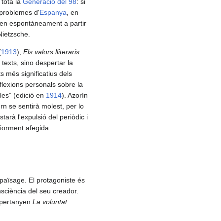
 tota la
Generació del 98
: si
 problemes d'
Espanya
, en
gixen espontàneament a partir
Nietzsche.
(
1913
),
Els valors lliteraris
s texts, sino despertar la
ts més significatius dels
eflexions personals sobre la
bles” (edició en
1914
). Azorín
ern se sentirà molest, per lo
arà l'expulsió del periòdic i
riorment afegida.
païsage. El protagoniste és
nsciència del seu creador.
a pertanyen
La voluntat