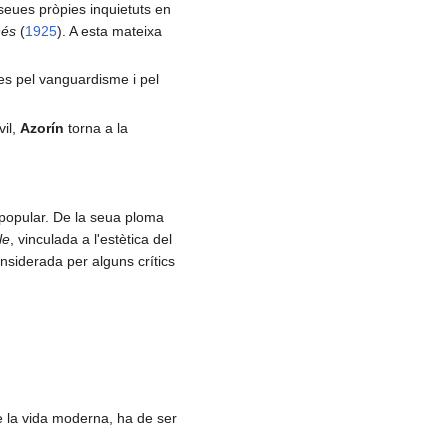
 seues pròpies inquietuts en
nés
(
1925
). A esta mateixa
es pel vanguardisme i pel
vil,
Azorín
torna a la
 popular. De la seua ploma
le
, vinculada a l'estètica del
onsiderada per alguns crítics
.
 de la vida moderna, ha de ser