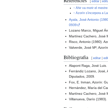
Referències
[
editar
|
edit
↑
Ahir va morir el mestr
↑
Azorín s'incorpora a La 
Ayala, José Antonio (1980
0939
Lozano Marco, Miguel Ánge
Martínez Cachero, José M
Risco, Antonio (1980). Az
Valverde, José Mª, Azorí
Bibliografia
[
editar
|
edi
Alapont Raga, José Luis. 
Ferrándiz Lozano, José, A
Diputados, 2009.
Fox, E. Inman, Azorín: Gu
Hernández, María del Carm
Martínez Cachero, José M
Villanueva, Darío (1983). 