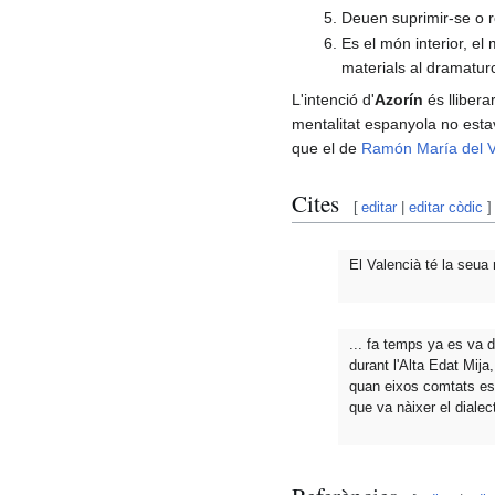
Deuen suprimir-se o r
Es el món interior, el
materials al dramatur
L'intenció d'
Azorín
és llibera
mentalitat espanyola no esta
que el de
Ramón María del Va
Cites
[
editar
|
editar còdic
]
El Valencià té la seua
... fa temps ya es va 
durant l'Alta Edat Mija
quan eixos comtats es 
que va nàixer el dialec