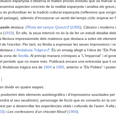
situació espanyola s'observa el mateix procés evolutiu que va marcar a
examina aspectes concrets de la realitat espanyola i analisa els greus
tiu és profundisar en la tradició cultural espanyola (reflexions que sor
l païsage), ademés d'incorporar un sentit del temps cíclic inspirat en 
Azorín
destaca
Ruta del senyor Quixot
(
1905
),
Clàssics i moderns
cs
(
1915
). En ells, la seua intenció no és la de fer un estudi detallat del
 una llectura impressioniste dels mateixos que destaca a soles els elemen
 de l'escritor. Per tant, es llimita a expressar les seues impressions i r
é destaca
L'Andalusia Tràgica
. És un ensaig afegit a l'obra de “Els Po
 la zona de
Sevilla
. Al principi manarà cròniques a “L'Imparcial” i el gov
el periòdic que no mane més. Publicarà encara una entreviste que li cost
L'Andalusia tràgica
era de
1904
a
1905
, anterior a “Els Pobles” i poste
c
]
n dividir en quatre etapes:
predomini dels elements autobiogràfics i d'impressions suscitades pel 
rendrà el seu seudònim), personage de ficció que es convertix en la co
xt per a desenrollar les experiències vitals i culturals de l'autor. A ell
03
) i
Les confessions d'un chicotet filòsof
(
1904
).