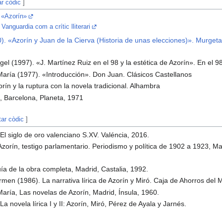
ar còdic
]
e «Azorín»
Vanguardia com a crític lliterari
). «Azorín y Juan de la Cierva (Historia de unas elecciones)». Murget
l (1997). «J. Martínez Ruiz en el 98 y la estética de Azorín». En el 9
aría (1977). «Introducción». Don Juan. Clásicos Castellanos
orín y la ruptura con la novela tradicional. Alhambra
n, Barcelona, Planeta, 1971
tar còdic
]
El siglo de oro valenciano S.XV. Valéncia, 2016.
zorín, testigo parlamentario. Periodismo y política de 1902 a 1923, M
ía de la obra completa, Madrid, Castalia, 1992.
en (1986). La narrativa lírica de Azorín y Miró. Caja de Ahorros del 
aría, Las novelas de Azorín, Madrid, Ínsula, 1960.
La novela lírica I y II: Azorín, Miró, Pérez de Ayala y Jarnés.