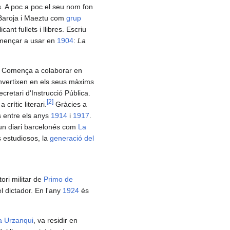
s. A poc a poc el seu nom fon
Baroja i Maeztu com
grup
cant fullets i llibres. Escriu
omençar a usar en
1904
:
La
me. Comença a colaborar en
nvertixen en els seus màxims
ecretari d'Instrucció Pública.
[
2
]
rític literari.
Gràcies a
ls entre els anys
1914
i
1917
.
'un diari barcelonés com
La
s estudiosos, la
generació del
ctori militar de
Primo de
l dictador. En l'any
1924
és
a Urzanqui
, va residir en