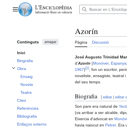
Anar
al
Menú principal
contingut
Azorín
Continguts
amagar
Pàgina
Discussió
Inici
José Augusto Trinidad Mar
Biografia
d'
Azorín
(
Monòver
,
Espanya
[
1
]
Obra
1967
)
, fon un escritor, peri
Alternar subsecció Obra
noveliste, ensagiste, teatral i
Ensaig
del seu temps.
Novela
Teatre
Biografia
[
editar
|
editar 
Cites
Son pare era natural de
Yecl
Referències
(va arribar a ser alcalde, dip
Bibliografia
Eixercia d'advocat en
Monòv
Enllaços externs
havia naixcut en
Petrer
. Era 