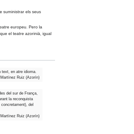
de suministrar els seus
teatre europeu. Pero la
e el teatre azorinià, igual
 text, en atre idioma.
Martínez Ruiz (Azorín)
des del sur de França,
urant la reconquista
 concretament), del
Martínez Ruiz (Azorín)