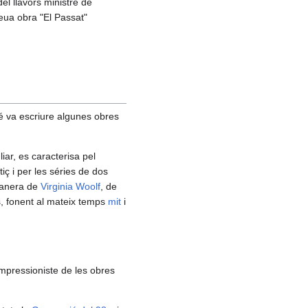
el llavors ministre de
seua obra "El Passat"
é va escriure algunes obres
iar, es caracterisa pel
iç i per les séries de dos
 manera de
Virginia Woolf
, de
, fonent al mateix temps
mit
i
impressioniste de les obres