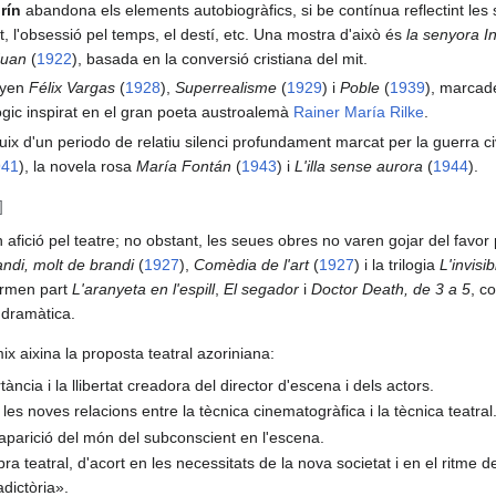
rín
abandona els elements autobiogràfics, si be contínua reflectint les
at, l'obsessió pel temps, el destí, etc. Una mostra d'això és
la senyora I
Juan
(
1922
), basada en la conversió cristiana del mit.
nyen
Félix Vargas
(
1928
),
Superrealisme
(
1929
) i
Poble
(
1939
), marcad
gic inspirat en el gran poeta austroalemà
Rainer María Rilke
.
uix d'un periodo de relatiu silenci profundament marcat per la guerra ci
941
), la novela rosa
María Fontán
(
1943
) i
L'illa sense aurora
(
1944
).
]
afició pel teatre; no obstant, les seues obres no varen gojar del favor
andi, molt de brandi
(
1927
),
Comèdia de l'art
(
1927
) i la trilogia
L'invisib
formen part
L'aranyeta en l'espill
,
El segador
i
Doctor Death, de 3 a 5
, c
 dramàtica.
 aixina la proposta teatral azoriniana:
ància i la llibertat creadora del director d'escena i dels actors.
 les noves relacions entre la tècnica cinematogràfica i la tècnica teatral
'aparició del món del subconscient en l'escena.
obra teatral, d'acort en les necessitats de la nova societat i en el ritme
adictòria».