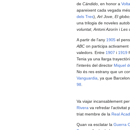
de
Cándido
, en honor a
Volta
apareixent cada vegada més e
dels Tres
),
Art Jove
,
El globo
una trilogia de noveles autob
voluntat
,
Antoni Azorín
i
Les c
A partir de l'any
1905
el pens
ABC
on participa activament e
valedors. Entre
1907
i
1919
f
Tenia ya una llarga trayectòr
l'interés del director
Miquel d
No és res estrany que un con
Vanguardia
, ya que Barcelon
98
.
Va viajar incansablement pe
Rivera
va refredar l'activitat 
triat membre de la
Real Aca
Quan va esclatar la
Guerra Ci