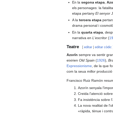
En la
segona etapa
,
Azo
els personages: la fatalit
etapa pertany
El senyor 
A la
tercera etapa
perta
drama personal i cosmolò
En la
quarta etapa
, desp
narrativa en
L'escritor
(
1
Teatre
[
editar
|
editar còdic
Azorín
sempre va sentir gran 
eixirien
Old Spain
(
1926
),
Br
Expressionisme
, de la que 
com la seua millor producció
Francisco Ruiz Ramón resumix
Azorín senyala l'import
Creida l'atenció sobre
Fa insistència sobre l
La nova realitat de l'
«ràpida, tènue i contr