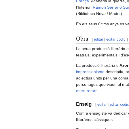
França
. Acabada la guerra, v
l'Interior,
Ramón Serrano Su
(Biblioteca Nova / Madrit).
En els seus últims anys es v
Obra
[
editar
|
editar còdic
]
La seua producció lliterària
teatrals, experimentals i d'es
La producció lliterària d'
Azor
impressionisme
descriptiu, pe
adjectius units per una coma.
personages que viuen al mat
etern retorn
.
Ensaig
[
editar
|
editar còdi
Com a ensagiste va dedicar es
lliteràries clàssiques.