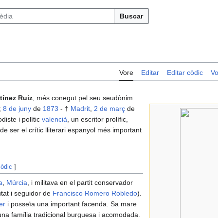
Buscar
Vore
Editar
Editar còdic
Vo
tínez Ruiz
, més conegut pel seu seudònim
;
8 de juny
de
1873
- †
Madrit
,
2 de març
de
odiste i polític
valencià
, un escritor prolífic,
 de ser el crític lliterari espanyol més important
còdic
]
a
,
Múrcia
, i militava en el partit conservador
utat i seguidor de
Francisco Romero Robledo
).
er
i posseïa una important facenda. Sa mare
una família tradicional burguesa i acomodada.