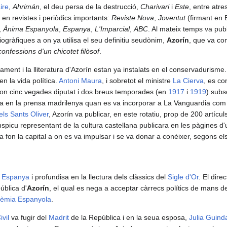
ire
,
Ahrimán
, el deu persa de la destrucció,
Charivari
i
Este
, entre atre
n revistes i periòdics importants:
Reviste Nova
,
Joventut
(firmant en 
,
Ànima Espanyola
,
Espanya
,
L'Imparcial
,
ABC
. Al mateix temps va publi
iogràfiques a on ya utilisa el seu definitiu seudònim,
Azorín
, que va c
onfessions d'un chicotet filòsof
.
ament i la lliteratura d'Azorín estan ya instalats en el conservaduris
n la vida política.
Antoni Maura
, i sobretot el ministre
La Cierva
, es co
on cinc vegades diputat i dos breus temporades (en
1917
i
1919
) subs
ia en la prensa madrilenya quan es va incorporar a La Vanguardia com a c
els Sants Oliver
, Azorín va publicar, en este rotatiu, prop de 200 artícu
spicu representant de la cultura castellana publicara en les pàgines d
a fon la capital a on es va impulsar i se va donar a conéixer, segons el
r
Espanya
i profundisa en la llectura dels clàssics del
Sigle d'Or
. El dire
pública d'
Azorín
, el qual es nega a acceptar càrrecs polítics de mans de
dèmia Espanyola
.
vil
va fugir del
Madrit
de la República i en la seua esposa,
Julia Guind