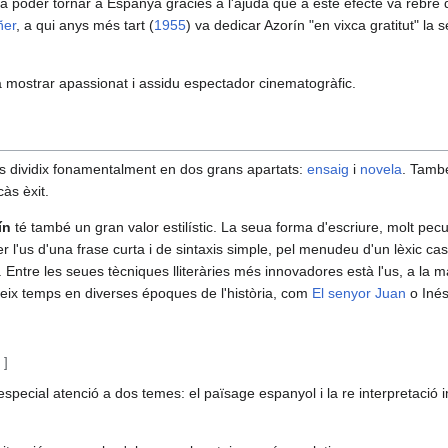
a poder tornar a Espanya gràcies a l'ajuda que a este efecte va rebre d
ñer
, a qui anys més tart (
1955
) va dedicar Azorín "en vixca gratitut" la 
a mostrar apassionat i assidu espectador cinematogràfic.
 es dividix fonamentalment en dos grans apartats:
ensaig
i
novela
. Tamb
càs èxit.
ín
té també un gran valor estilístic. La seua forma d'escriure, molt pecul
r l'us d'una frase curta i de sintaxis simple, pel menudeu d'un lèxic cast
 Entre les seues tècniques lliteràries més innovadores està l'us, a la
eix temps en diverses époques de l'història, com
El senyor Juan
o Inés
c
]
pecial atenció a dos temes: el païsage espanyol i la re interpretació 