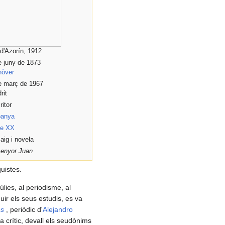
 d'Azorín, 1912
e juny de 1873
òver
e març de 1967
rit
ritor
anya
le XX
aig i novela
senyor Juan
quistes.
úlies, al periodisme, al
uir els seus estudis, es va
és
, periòdic d'
Alejandro
a crític, devall els seudònims