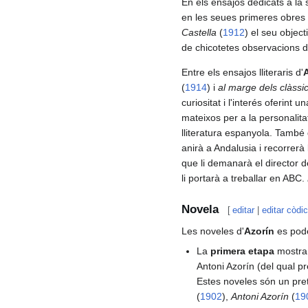
En els ensajos dedicats a la 
en les seues primeres obres 
Castella
(
1912
) el seu objec
de chicotetes observacions de
Entre els ensajos lliteraris d'
(
1914
) i
al marge dels clàssi
curiositat i l'interés oferint
mateixos per a la personalitat
lliteratura espanyola. Tamb
anirà a Andalusia i recorrerà
que li demanarà el director d
li portarà a treballar en ABC.
Novela
[
editar
|
editar còdi
Les noveles d'
Azorín
es pode
La
primera etapa
mostra 
Antoni Azorín (del qual p
Estes noveles són un prete
(
1902
),
Antoni Azorín
(
19