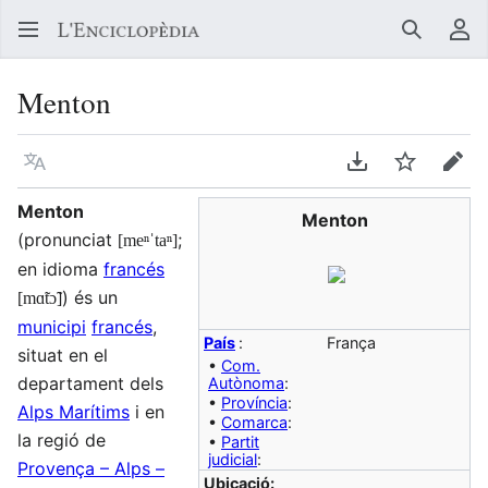
Buscar
Me
Menton
Llegir en un atre idioma
Descarregar en
Vigilar
Edit
Menton
Menton
(pronunciat
;
[meⁿˈtaⁿ]
en idioma
francés
) és un
[mɑ̃tɔ̃]
municipi
francés
,
País
:
França
situat en el
•
Com.
departament dels
Autònoma
:
•
Província
:
Alps Marítims
i en
•
Comarca
:
la regió de
•
Partit
judicial
:
Provença – Alps –
Ubicació: