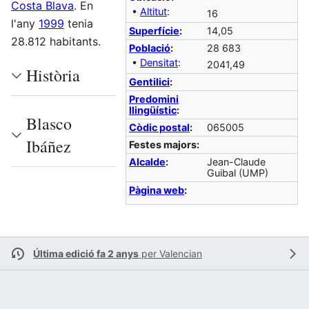
Costa Blava
. En
•
Altitut
:
16
l'any
1999
tenia
Superfície
:
14,05
28.812 habitants.
Població
:
28 683
•
Densitat
:
2041,49
Història
Gentilici
:
Predomini
llingüístic
:
Blasco
Còdic postal
:
065005
Ibáñez
Festes majors:
Alcalde
:
Jean-Claude
Guibal (UMP)
Pàgina web
:
Última edició fa 2 anys
per
Valencian