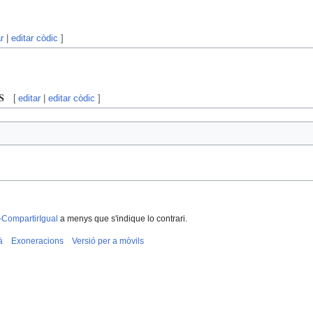
r
|
editar còdic
]
s
[
editar
|
editar còdic
]
-CompartirIgual
a menys que s'indique lo contrari.
à
Exoneracions
Versió per a mòvils