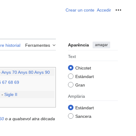
Crear un conte
Accedir
Ferrame
Aparència
amagar
re historial
Ferramentes
Text
Chicotet
-
Anys 70
Anys 80
Anys 90
Estàndart
6
67
68
69
Gran
I
-
Sigle II
Amplària
Estàndart
Sancera
60
o a qualsevol atra década