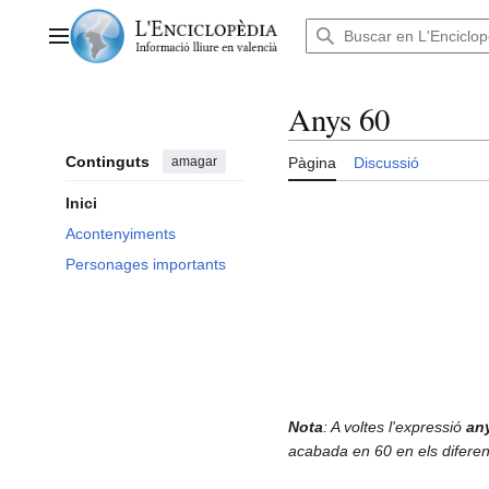
Anar
al
Menú principal
contingut
Anys 60
Continguts
amagar
Pàgina
Discussió
Inici
Acontenyiments
Personages importants
Nota
: A voltes l'expressió
an
acabada en 60 en els diferent