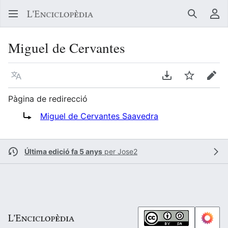
Buscar
Me
Miguel de Cervantes
Llegir en un atre idioma
Descarregar en
Vigilar
Edit
Pàgina de redirecció
Redirigix a:
Miguel de Cervantes Saavedra
Última edició fa 5 anys
per
Jose2