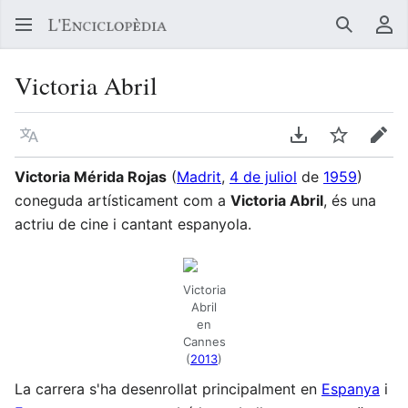
Buscar
Me
Victoria Abril
Llegir en un atre idioma
Descarregar en
Vigilar
Edit
Victoria Mérida Rojas
(
Madrit
,
4 de juliol
de
1959
)
coneguda artísticament com a
Victoria Abril
, és una
actriu de cine i cantant espanyola.
Victoria
Abril
en
Cannes
(
2013
)
La carrera s'ha desenrollat principalment en
Espanya
i