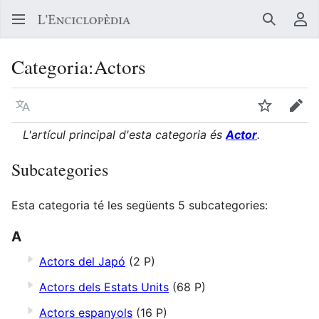
Buscar
Me
Categoria
:
Actors
Llegir en un atre idioma
Vigilar
Edit
L'artícul principal d'esta categoria és
Actor
.
Subcategories
Esta categoria té les següents 5 subcategories:
A
Actors del Japó
(2 P)
Actors dels Estats Units
(68 P)
Actors espanyols
(16 P)