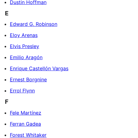
Dustin Hoffman
E
Edward G. Robinson
Eloy Arenas
Elvis Presley
Emilio Aragón
Enrique Castellón Vargas
Ernest Borgnine
Errol Flynn
F
Fele Martínez
Ferran Gadea
Forest Whitaker