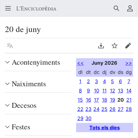
Buscar
Me
20 de juny
Llegir en un atre idioma
Descarregar en
Vigilar
Edit
Acontenyiments
<<
Juny 2026
>>
dl
dt
dc
dj
dv
ds
dg
1
2
3
4
5
6
7
Naiximents
8
9
10
11
12
13
14
15
16
17
18
19
20
21
Decesos
22
23
24
25
26
27
28
29
30
Festes
Tots els dies