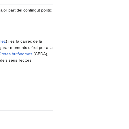
jor part del contingut polític
áñez
) i es fa càrrec de la
gurar moments d'èxit per a la
Dretes Autònomes
(CEDA),
dels seus llectors