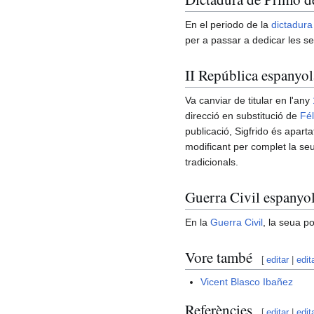
En el periodo de la
dictadura
per a passar a dedicar les se
II República espanyol
Va canviar de titular en l'any
direcció en substitució de
Fél
publicació, Sigfrido és apartat
modificant per complet la seua
tradicionals.
Guerra Civil espanyo
En la
Guerra Civil
, la seua p
Vore també
[
editar
|
edit
Vicent Blasco Ibañez
Referències
[
editar
|
edit