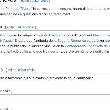
[
editar
|
editar còdic
]
 de Primo de Rivera
i la corresponent
censura
, haurà d'abandonar la ma
ues pàgines a qüestions d'oci i entreteniment.
a
[
editar
|
editar còdic
]
1929
, quan ho adquirix
Sigfrido Blasco-Ibáñez
(fill de
Vicent Blasco Ib
ix Azzati
. Encara que l'arribada de la
Segona República
va paréixer au
 de la publicació i el diari es vincula en la
Confederació Espanyola de 
 orientació política, lo que li va portar a perdre un número significatiu 
la
[
editar
|
editar còdic
]
osició favorable als sublevats va provocar la seua confiscació.
ar còdic
]
ar còdic
]