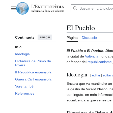
Anar
al
Menú principal
contingut
El Pueblo
Continguts
amagar
Pàgina
Discussió
Inici
El Pueblo
o
El Pueblo. Dia
Ideologia
la ciutat de
Valéncia
, fundat 
Dictadura de Primo de
defensor del
republicanisme
Rivera
II República espanyola
Ideologia
[
editar
|
editar 
Guerra Civil espanyola
Encara que va mantindre un br
Vore també
la gestió de Vicent Blasco Ib
Referències
continguts, en més informació 
social, encara que sense per
Dictadura de Primo d