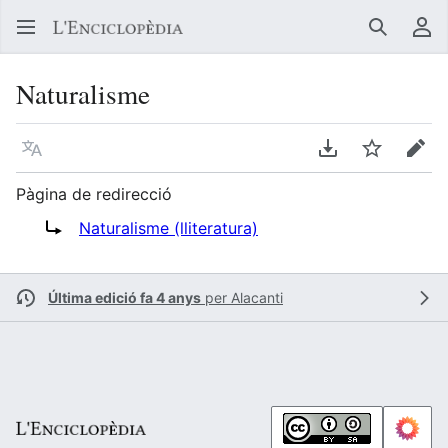
Buscar
Me
Naturalisme
Llegir en un atre idioma
Descarregar en
Vigilar
Edit
Pàgina de redirecció
Redirigix a:
Naturalisme (lliteratura)
Última edició fa 4 anys
per
Alacanti