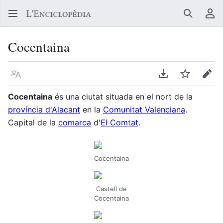
Buscar
Me
Cocentaina
Llegir en un atre idioma
Descarregar en
Vigilar
Edit
Cocentaina
és una ciutat situada en el nort de la
província d'Alacant
en la
Comunitat Valenciana
.
Capital de la
comarca
d'
El Comtat
.
Cocentaina
Castell de
Cocentaina