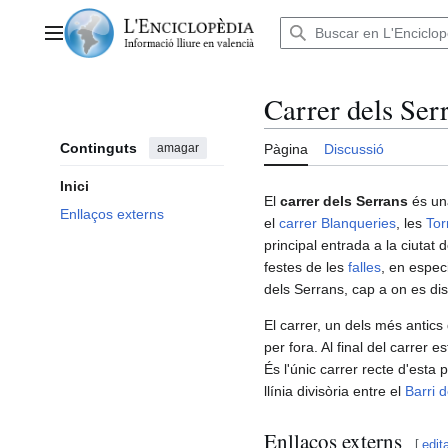
Anar
al
Menú principal
contingut
Carrer dels Ser
Continguts
amagar
Pàgina
Discussió
Inici
El
carrer dels Serrans
és una
Enllaços externs
el
carrer Blanqueries
, les
Tor
principal entrada a la ciutat 
festes de les
falles
, en especi
dels Serrans, cap a on es dis
El carrer, un dels més antics 
per fora. Al final del carrer e
És l'únic carrer recte d'esta 
llínia divisòria entre el
Barri 
Enllaços externs
[
edit