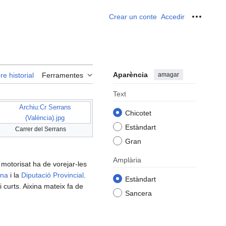
Crear un conte
Accedir
Ferrame
Aparència
amagar
re historial
Ferramentes
Text
Archiu:Cr Serrans
Chicotet
(València).jpg
Estàndart
Carrer del Serrans
Gran
Amplària
t motorisat ha de vorejar-les
ana
i la
Diputació Provincial
.
Estàndart
i curts. Aixina mateix fa de
Sancera