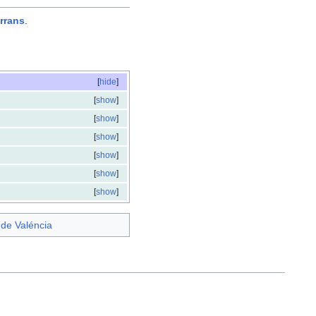
errans
.
[
hide
]
[
show
]
[
show
]
[
show
]
[
show
]
[
show
]
[
show
]
 de Valéncia