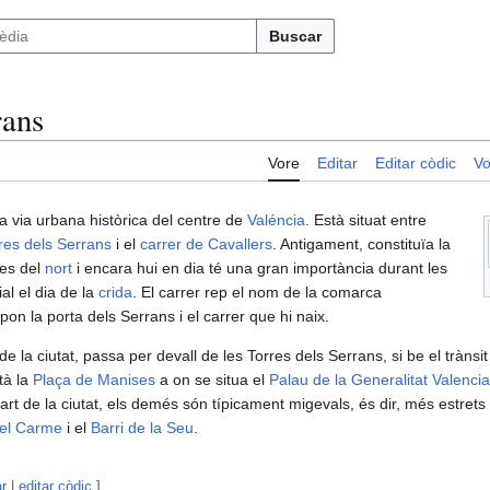
Buscar
rans
Vore
Editar
Editar còdic
Vo
 via urbana històrica del centre de
Valéncia
. Està situat entre
res dels Serrans
i el
carrer de Cavallers
. Antigament, constituïa la
des del
nort
i encara hui en dia té una gran importància durant les
al el dia de la
crida
. El carrer rep el nom de la comarca
pon la porta dels Serrans i el carrer que hi naix.
de la ciutat, passa per devall de les Torres dels Serrans, si be el trànsi
stà la
Plaça de Manises
a on se situa el
Palau de la Generalitat Valenci
part de la ciutat, els demés són típicament migevals, és dir, més estrets 
del Carme
i el
Barri de la Seu
.
ar
|
editar còdic
]