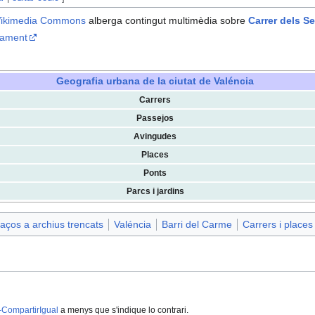
ikimedia Commons
alberga contingut multimèdia sobre
Carrer dels S
ntament
Geografia urbana de la ciutat de Valéncia
Carrers
Passejos
Avingudes
Places
Ponts
Parcs i jardins
aços a archius trencats
Valéncia
Barri del Carme
Carrers i places
-CompartirIgual
a menys que s'indique lo contrari.