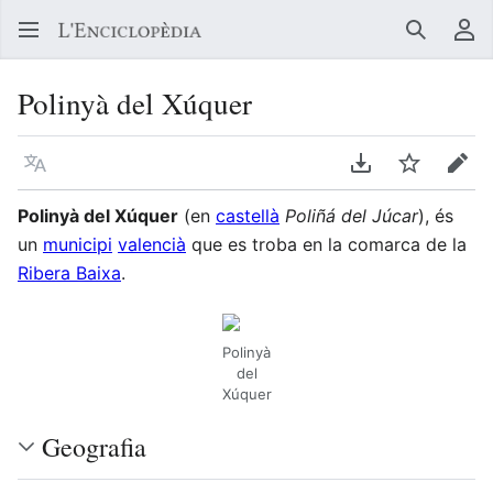
Buscar
Me
Polinyà del Xúquer
Llegir en un atre idioma
Descarregar en
Vigilar
Edit
Polinyà del Xúquer
(en
castellà
Poliñá del Júcar
), és
un
municipi
valencià
que es troba en la comarca de la
Ribera Baixa
.
Polinyà
del
Xúquer
Geografia