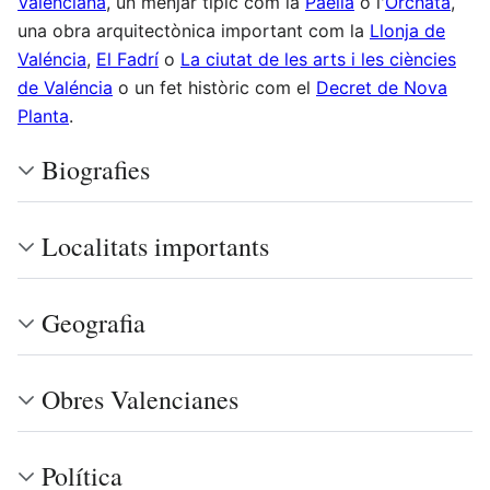
Valenciana
, un menjar típic com la
Paella
o l'
Orchata
,
una obra arquitectònica important com la
Llonja de
Valéncia
,
El Fadrí
o
La ciutat de les arts i les ciències
de Valéncia
o un fet històric com el
Decret de Nova
Planta
.
Biografies
Localitats importants
Geografia
Obres Valencianes
Política