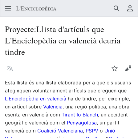
Buscar
Me
Proyecte
:
Llista d'artículs que
L'Enciclopèdia en valencià deuria
tindre
Llegir en un atre idioma
Vigilar
Vore
Esta llista és una llista elaborada per a que els usuaris
afegixquen voluntariament artículs que creguen que
L'Enciclopèdia en valencià
ha de tindre, per eixemple,
un artícul sobre
Valéncia
, una regió política, una obra
escrita en valencià com
Tirant lo Blanch
, un accident
geogràfic valencià com el
Penyagolosa
, un partit
valencià com
Coalició Valenciana
,
PSPV
o
Unió