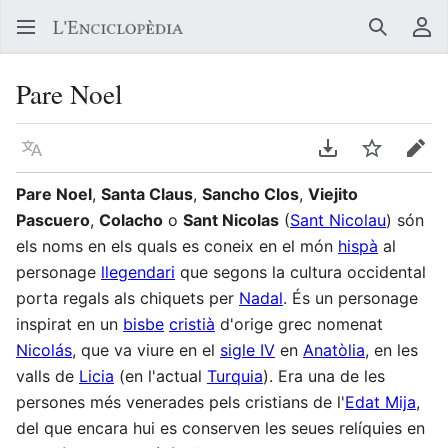
Buscar
Me
Pare Noel
Llegir en un atre idioma
Descarregar en
Vigilar
Edit
Pare Noel
,
Santa Claus
,
Sancho Clos
,
Viejito
Pascuero
,
Colacho
o
Sant Nicolas
(
Sant Nicolau
) són
els noms en els quals es coneix en el món
hispà
al
personage
llegendari
que segons la cultura occidental
porta regals als chiquets per
Nadal
. És un personage
inspirat en un
bisbe
cristià
d'orige grec nomenat
Nicolás
, que va viure en el
sigle IV
en
Anatòlia
, en les
valls de
Licia
(en l'actual
Turquia
). Era una de les
persones més venerades pels cristians de l'
Edat Mija
,
del que encara hui es conserven les seues relíquies en