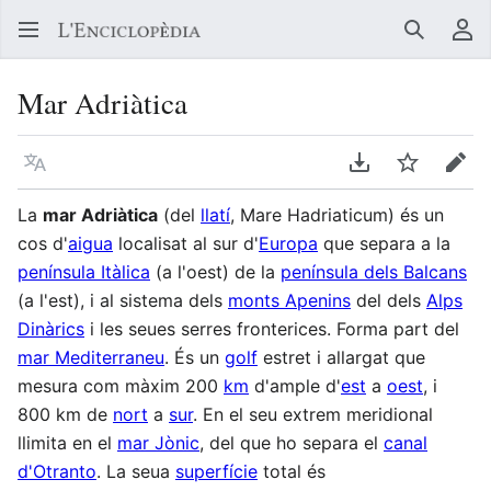
Buscar
Me
Mar Adriàtica
Llegir en un atre idioma
Descarregar en
Vigilar
Edit
La
mar Adriàtica
(del
llatí
, Mare Hadriaticum) és un
cos d'
aigua
localisat al sur d'
Europa
que separa a la
península Itàlica
(a l'oest) de la
península dels Balcans
(a l'est), i al sistema dels
monts Apenins
del dels
Alps
Dinàrics
i les seues serres fronterices. Forma part del
mar Mediterraneu
. És un
golf
estret i allargat que
mesura com màxim 200
km
d'ample d'
est
a
oest
, i
800 km de
nort
a
sur
. En el seu extrem meridional
llimita en el
mar Jònic
, del que ho separa el
canal
d'Otranto
. La seua
superfície
total és