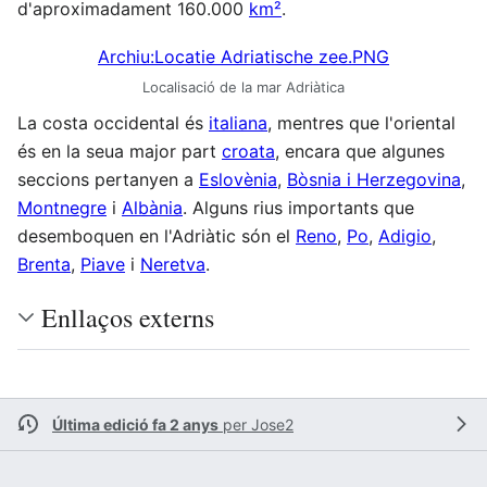
d'aproximadament 160.000
km²
.
Archiu:Locatie Adriatische zee.PNG
Localisació de la mar Adriàtica
La costa occidental és
italiana
, mentres que l'oriental
és en la seua major part
croata
, encara que algunes
seccions pertanyen a
Eslovènia
,
Bòsnia i Herzegovina
,
Montnegre
i
Albània
. Alguns rius importants que
desemboquen en l'Adriàtic són el
Reno
,
Po
,
Adigio
,
Brenta
,
Piave
i
Neretva
.
Enllaços externs
Última edició fa 2 anys
per
Jose2