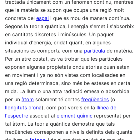
tractada únicament com un fenomen continu, mentres
que la matèria se supon que ocupa una regió molt
concreta del
espai
i que es mou de manera contínua.
Segons la teoria quàntica, l'energia s'emet i s'absorbix
en cantitats discretes i minúscules. Un paquet
individual d'energia, cridat quant, en algunes
situacions es comporta com una
partícula
de matèria.
Per un atre costat, es va trobar que les partícules
exponen algunes propietats ondulatorias quan estan
en moviment i ya no són vistes com localisades en
una regió determinada, sino més be esteses en certa
mida. La llum o una atra radiació emesa o absorbida
per un
àtom
solament té certes
freqüències
(o
llongituts d'ona
), com pot vore's en la
llínea de
l'espectre
associat al
element químic
representat per
tal àtom. La teoria quàntica demostra que tals
freqüències corresponen a nivells definits dels quants