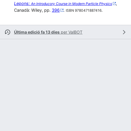
Lepons:
,
An Introducory Course in Modern Particle Physics
Canadà: Wiley, pp.
396
.
.
ISBN 9780471887416
Última edició fa 13 díes
per
ValBOT