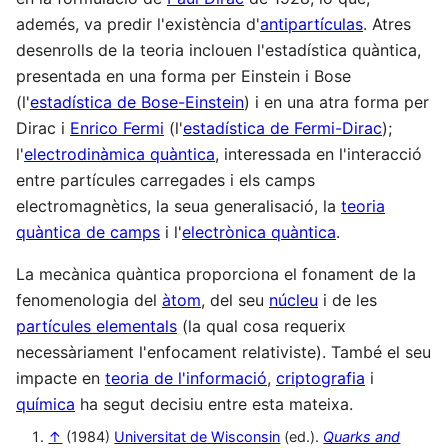
ademés, va predir l'existència d'
antipartículas
. Atres
desenrolls de la teoria inclouen l'estadística quàntica,
presentada en una forma per Einstein i Bose
(l'
estadística de Bose-Einstein
) i en una atra forma per
Dirac i
Enrico Fermi
(l'
estadística de Fermi-Dirac
);
l'
electrodinàmica quàntica
, interessada en l'interacció
entre partícules carregades i els camps
electromagnètics, la seua generalisació, la
teoria
quàntica de camps
i l'
electrònica quàntica
.
La mecànica quàntica proporciona el fonament de la
fenomenologia del
àtom
, del seu
núcleu
i de les
partícules elementals
(la qual cosa requerix
necessàriament l'enfocament relativiste). També el seu
impacte en
teoria de l'informació
,
criptografia
i
química
ha segut decisiu entre esta mateixa.
↑
(1984)
Universitat de Wisconsin
(ed.).
Quarks and