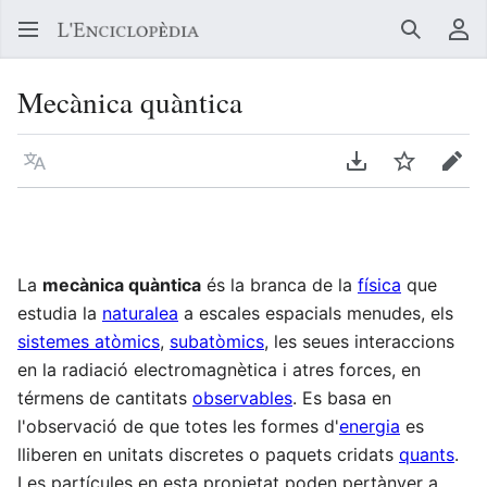
Buscar
Me
Mecànica quàntica
Llegir en un atre idioma
Descarregar en
Vigilar
Edit
La
mecànica quàntica
és la branca de la
física
que
estudia la
naturalea
a escales espacials menudes, els
sistemes atòmics
,
subatòmics
, les seues interaccions
en la radiació electromagnètica i atres forces, en
térmens de cantitats
observables
. Es basa en
l'observació de que totes les formes d'
energia
es
lliberen en unitats discretes o paquets cridats
quants
.
Les partícules en esta propietat poden pertànyer a