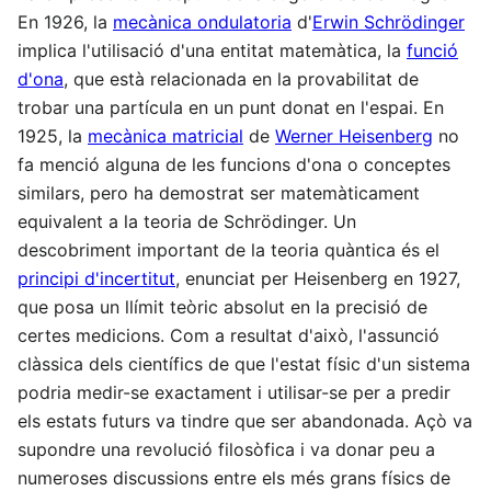
En 1926, la
mecànica ondulatoria
d'
Erwin Schrödinger
implica l'utilisació d'una entitat matemàtica, la
funció
d'ona
, que està relacionada en la provabilitat de
trobar una partícula en un punt donat en l'espai. En
1925, la
mecànica matricial
de
Werner Heisenberg
no
fa menció alguna de les funcions d'ona o conceptes
similars, pero ha demostrat ser matemàticament
equivalent a la teoria de Schrödinger. Un
descobriment important de la teoria quàntica és el
principi d'incertitut
, enunciat per Heisenberg en 1927,
que posa un llímit teòric absolut en la precisió de
certes medicions. Com a resultat d'això, l'assunció
clàssica dels científics de que l'estat físic d'un sistema
podria medir-se exactament i utilisar-se per a predir
els estats futurs va tindre que ser abandonada. Açò va
supondre una revolució filosòfica i va donar peu a
numeroses discussions entre els més grans físics de