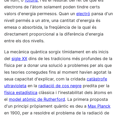
de llum, o
fotons
, i és el resultat del fet de que els
electrons de l'àtom solament poden tindre certs
valors d'energia permesos. Quan un
electró
pansa d'un
nivell permés a un atre, una cantitat d'energia és
emesa o absorbida, la freqüència de la qual és
directament proporcional a la diferència d'energia
entre els dos nivells.
La mecànica quàntica sorgix tímidament en els inicis
del
sigle XX
dins de les tradicions més profundes de la
física per a donar una solució a problemes per als que
les teories conegudes fins al moment havien agotat la
seua capacitat d'explicar, com la cridada
catàstrofe
ultravioleta
en la
radiació de cos negre
predita per la
física estadística
clàssica i l'inestabilitat dels àtoms en
el
model atòmic de Rutherford
. La primera proposta
d'un principi pròpiament quàntic es deu a
Max Planck
en 1900, per a resoldre el problema de la radiació de