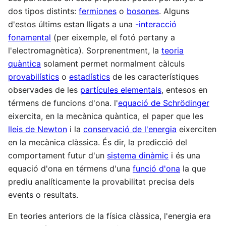
dos tipos distints:
fermiones
o
bosones
. Alguns
d'estos últims estan lligats a una
-interacció
fonamental
(per eixemple, el fotó pertany a
l'electromagnètica). Sorprenentment, la
teoria
quàntica
solament permet normalment càlculs
provabilístics
o
estadístics
de les característiques
observades de les
partícules elementals
, entesos en
térmens de funcions d'ona. l'
equació de Schrödinger
eixercita, en la mecànica quàntica, el paper que les
lleis de Newton
i la
conservació de l'energia
eixerciten
en la mecànica clàssica. És dir, la predicció del
comportament futur d'un
sistema dinàmic
i és una
equació d'ona en térmens d'una
funció d'ona
la que
prediu analíticamente la provabilitat precisa dels
events o resultats.
En teories anteriors de la física clàssica, l'energia era