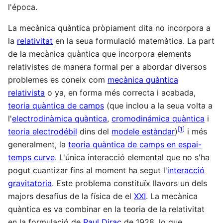
l'época.
La mecànica quàntica pròpiament dita no incorpora a
la
relativitat
en la seua formulació matemàtica. La part
de la mecànica quàntica que incorpora elements
relativistes de manera formal per a abordar diversos
problemes es coneix com
mecànica quàntica
relativista
o ya, en forma més correcta i acabada,
teoria quàntica de camps
(que inclou a la seua volta a
l'
electrodinàmica quàntica
,
cromodinámica quàntica
i
[
1
]
teoria electrodébil
dins del
modele estàndar
)
i més
generalment, la
teoria quàntica de camps en espai-
temps curve
. L'única interacció elemental que no s'ha
pogut cuantizar fins al moment ha segut l'
interacció
gravitatoria
. Este problema constituïx llavors un dels
majors desafius de la física de el
XXI
. La mecànica
quàntica es va combinar en la teoria de la relativitat
en la formulació de
Paul Dirac
de 1928, lo que,