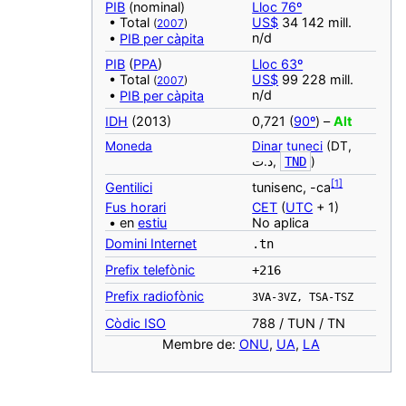
PIB
(nominal)
Lloc 76º
• Total
US$
34 142 mill.
(
2007
)
n/d
•
PIB per càpita
PIB
(
PPA
)
Lloc 63º
• Total
US$
99 228 mill.
(
2007
)
n/d
•
PIB per càpita
IDH
(2013)
0,721 (
90º
) –
Alt
Moneda
Dinar tuneci
(DT,
د.ت,
TND
)
[
1
]
‎Gentilici
tunisenc, -ca
Fus horari
CET
(
UTC
+ 1)
• en
estiu
No aplica
Domini Internet
.tn
Prefix telefònic
+216
Prefix radiofònic
3VA-3VZ, TSA-TSZ
Còdic ISO
788 / TUN / TN
Membre de:
ONU
,
UA
,
LA