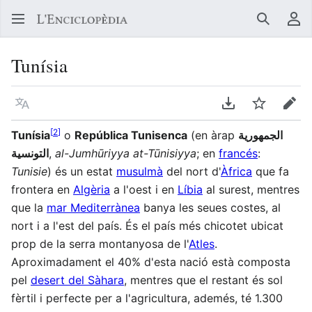
Buscar
Me
Tunísia
Llegir en un atre idioma
Descarregar en
Vigilar
Edit
[
2
]
Tunísia
o
República Tunisenca
(en àrap
الجمهورية
التونسية
,
al-Jumhūriyya at-Tūnisiyya
; en
francés
:
Tunisie
) és un estat
musulmà
del nort d'
Àfrica
que fa
frontera en
Algèria
a l'oest i en
Líbia
al surest, mentres
que la
mar Mediterrànea
banya les seues costes, al
nort i a l'est del país. És el país més chicotet ubicat
prop de la serra montanyosa de l'
Atles
.
Aproximadament el 40% d'esta nació està composta
pel
desert del Sàhara
, mentres que el restant és sol
fèrtil i perfecte per a l'agricultura, ademés, té 1.300