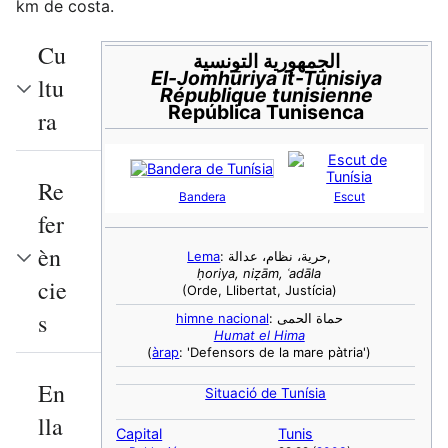
km de costa.
Cu
الجمهورية التونسية
El-Jomhūriya it-Tūnisiya
ltu
République tunisienne
República Tunisenca
ra
Re
Bandera
Escut
fer
èn
Lema
: حرية، نظام، عدالة,
ḥoriya, niẓām, ʿadāla
cie
(Orde, Llibertat, Justícia)
s
himne nacional
: حماة الحمى
Humat el Hima
(
àrap
: 'Defensors de la mare pàtria')
En
Situació de Tunísia
lla
Capital
Tunis