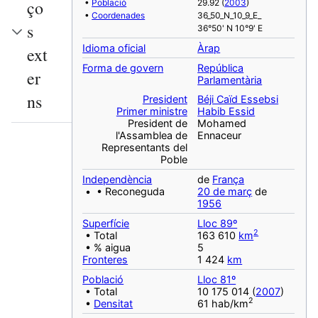
ço
•
Població
29.92 (
2003
)
•
Coordenades
36_50_N_10_9_E_
s
36°50' N 10°9' E
Idioma oficial
Àrap
ext
Forma de govern
República
er
Parlamentària
ns
President
Béji Caïd Essebsi
Primer ministre
Habib Essid
President de
Mohamed
l'Assamblea de
Ennaceur
Representants del
Poble
Independència
de
França
• • Reconeguda
20 de març
de
1956
Superfície
Lloc 89º
2
• Total
163 610
km
• % aigua
5
Fronteres
1 424
km
Població
Lloc 81º
• Total
10 175 014 (
2007
)
2
•
Densitat
61 hab/km