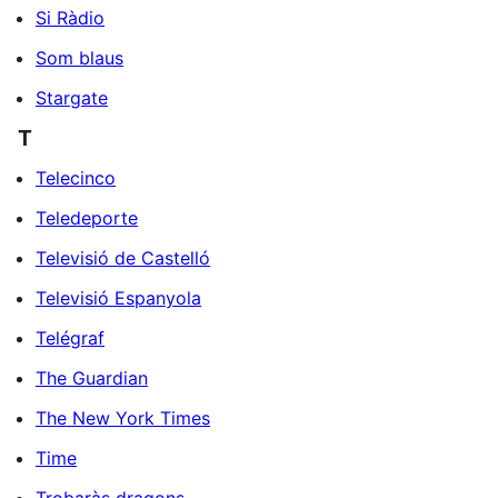
Si Ràdio
Som blaus
Stargate
T
Telecinco
Teledeporte
Televisió de Castelló
Televisió Espanyola
Telégraf
The Guardian
The New York Times
Time
Trobaràs dragons