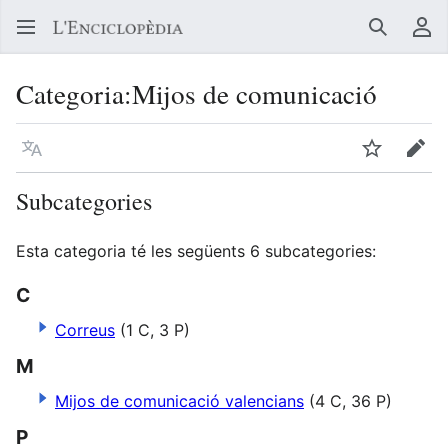
Buscar
Me
Categoria
:
Mijos de comunicació
Llegir en un atre idioma
Vigilar
Edit
Subcategories
Esta categoria té les següents 6 subcategories:
C
Correus
(1 C, 3 P)
M
Mijos de comunicació valencians
(4 C, 36 P)
P