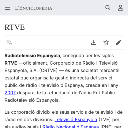
Buscar
Me
RTVE
Llegir en un atre idioma
Descarregar en
Vigilar
Edit
Radiotelevisió Espanyola
, coneguda per les sigles
RTVE
—oficialment, Corporació de Ràdio i Televisió
Espanyola, S.A. (CRTVE) — és una societat mercantil
estatal que organisa la gestió indirecta del servici
públic de ràdio i televisió d'Espanya, creada en l'any
2007
despuix de la refundació de l'antic Ent Públic
Radiotelevisió Espanyola.
La corporació dividix els seus servicis de televisió i de
ràdio en dos divisions:
Televisió Espanyola
(TVE) per
als audiovisuals i
Ràdio Nacional d'Espanya
(RNE) per