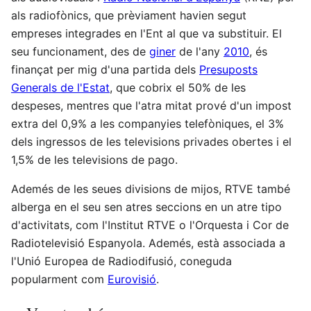
als radiofònics, que prèviament havien segut
empreses integrades en l'Ent al que va substituir. El
seu funcionament, des de
giner
de l'any
2010
, és
finançat per mig d'una partida dels
Presuposts
Generals de l'Estat
, que cobrix el 50% de les
despeses, mentres que l'atra mitat prové d'un impost
extra del 0,9% a les companyies telefòniques, el 3%
dels ingressos de les televisions privades obertes i el
1,5% de les televisions de pago.​
Ademés de les seues divisions de mijos, RTVE també
alberga en el seu sen atres seccions en un atre tipo
d'activitats, com l'Institut RTVE o l'Orquesta i Cor de
Radiotelevisió Espanyola. Ademés, està associada a
l'Unió Europea de Radiodifusió, coneguda
popularment com
Eurovisió
.