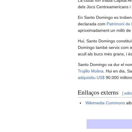
La ciutat fon triada Capital 
dels Jocs Centreamericans i d
En Santo Domingo es troben
declarada com
Patrimoni de 
aproximadament un milló de v
Hui, Santo Domingo constituïx 
Domingo també servix com el 
acull als bucs més grans, i 
Santo Domingo va dur el n
Trujillo Molina
. Hui en dia, S
adquisitiu
US$
90.000 millons
Enllaços externs
[
edit
Wikimedia Commons
alb