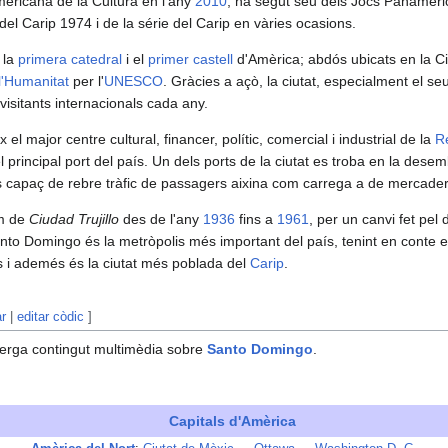
Americana de la Cultura en l'any
2010
, ha segut sèu dels Jocs Panameri
el Carip 1974 i de la série del Carip en vàries ocasions.
 la
primera catedral
i el
primer castell
d'Amèrica; abdós ubicats en la Ci
l'Humanitat
per l'
UNESCO
. Gràcies a açò, la ciutat, especialment el se
isitants internacionals cada any.
el major centre cultural, financer, polític, comercial i industrial de la
R
principal port del país. Un dels ports de la ciutat es troba en la des
és capaç de rebre tràfic de passagers aixina com carrega a de mercader
om de
Ciudad Trujillo
des de l'any
1936
fins a
1961
, per un canvi fet pel
anto Domingo és la metròpolis més important del país, tenint en conte 
 i ademés és la ciutat més poblada del
Carip
.
ar
|
editar còdic
]
erga contingut multimèdia sobre
Santo Domingo
.
Capitals d'Amèrica