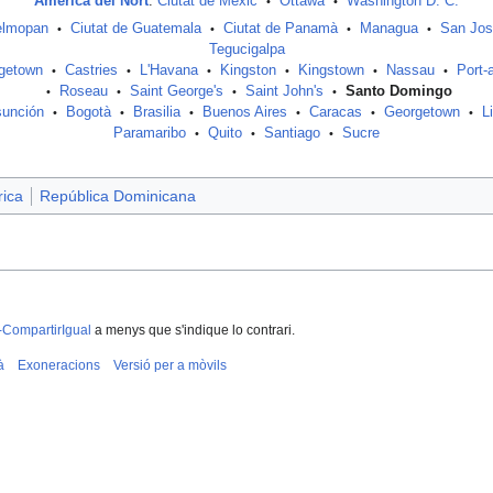
Amèrica del Nort
:
Ciutat de Mèxic
Ottawa
Washington D. C.
•
•
elmopan
Ciutat de Guatemala
Ciutat de Panamà
Managua
San Jo
•
•
•
•
Tegucigalpa
dgetown
Castries
L'Havana
Kingston
Kingstown
Nassau
Port-
•
•
•
•
•
•
Roseau
Saint George's
Saint John's
Santo Domingo
•
•
•
•
unción
Bogotà
Brasilia
Buenos Aires
Caracas
Georgetown
L
•
•
•
•
•
•
Paramaribo
Quito
Santiago
Sucre
•
•
•
rica
República Dominicana
-CompartirIgual
a menys que s'indique lo contrari.
à
Exoneracions
Versió per a mòvils