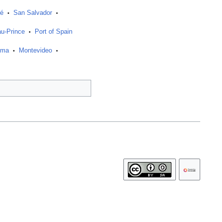
sé
San Salvador
•
•
au-Prince
Port of Spain
•
ima
Montevideo
•
•