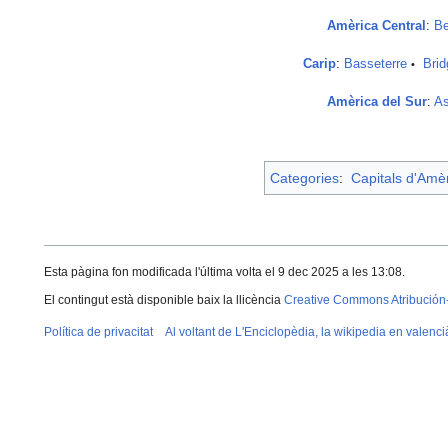
Amèrica Central
:
B
Carip
:
Basseterre
Bri
•
Amèrica del Sur
:
As
Categories
:
Capitals d'Amè
Esta pàgina fon modificada l'última volta el 9 dec 2025 a les 13:08.
El contingut està disponible baix la llicència
Creative Commons Atribución
Política de privacitat
Al voltant de L'Enciclopèdia, la wikipedia en valenci