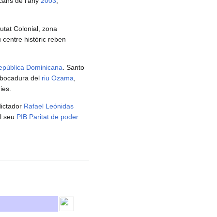
cans de l'any
2003
,
utat Colonial, zona
u centre històric reben
epública Dominicana
. Santo
embocadura del
riu Ozama
,
ies.
 dictador
Rafael Leónidas
el seu
PIB
Paritat de poder