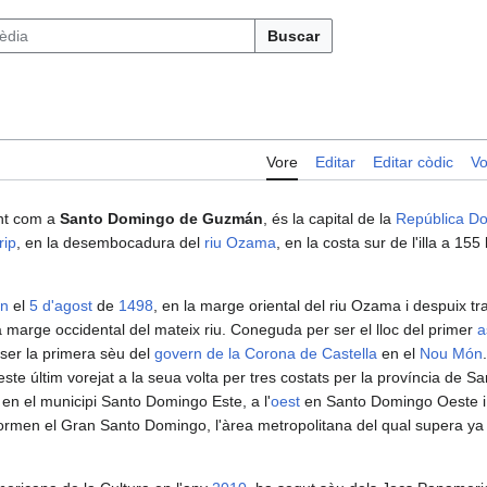
Buscar
Vore
Editar
Editar còdic
Vo
ent com a
Santo Domingo de Guzmán
, és la capital de la
República D
rip
, en la desembocadura del
riu Ozama
, en la costa sur de l'illa a 15
ón
el
5 d'agost
de
1498
, en la marge oriental del riu Ozama i despuix t
a marge occidental del mateix riu. Coneguda per ser el lloc del primer
a
r ser la primera sèu del
govern de la Corona de Castella
en el
Nou Món
 este últim vorejat a la seua volta per tres costats per la província de S
en el municipi Santo Domingo Este, a l'
oest
en Santo Domingo Oeste i 
ormen el Gran Santo Domingo, l'àrea metropolitana del qual supera ya 