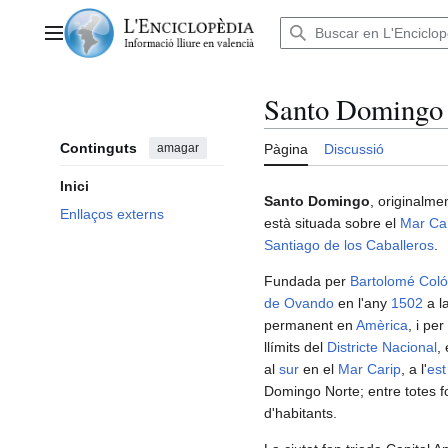
Anar
al
Menú principal
contingut
Santo Domingo
Continguts
amagar
Pàgina
Discussió
Inici
Santo Domingo
, originalm
Enllaços externs
està situada sobre el
Mar Ca
Santiago de los Caballeros
.
Fundada per
Bartolomé Col
de Ovando
en l'any
1502
a l
permanent en
Amèrica
, i pe
llímits del
Districte Nacional
,
al
sur
en el
Mar Carip
, a l'
est
Domingo Norte; entre totes f
d'habitants.