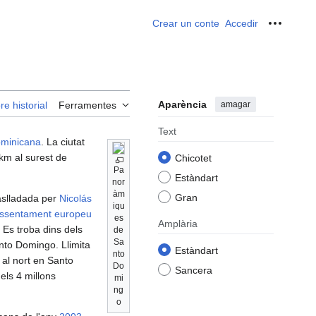
Crear un conte
Accedir
Ferrame
Aparència
amagar
re historial
Ferramentes
Text
ominicana
. La ciutat
5 km al surest de
Chicotet
Pa
Estàndart
nor
àm
Gran
raslladada per
Nicolás
iqu
ssentament europeu
es
Amplària
. Es troba dins dels
de
Sa
anto Domingo. Llimita
Estàndart
nto
al nort en Santo
Do
Sancera
els 4 millons
mi
ng
o