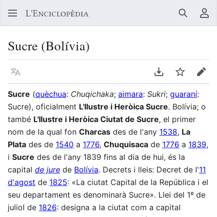
Buscar
Me
Sucre (Bolívia)
Llegir en un atre idioma
Descarregar en
Vigilar
Edit
Sucre
(
quèchua
:
Chuqichaka
;
aimara
:
Sukri
;
guaraní
:
Sucre), oficialment
L'Ilustre i Heròica Sucre
. Bolívia; o
també
L'Ilustre i Heròica Ciutat de Sucre
, el primer
nom de la qual fon
Charcas
des de l'any
1538
,
La
Plata
des de
1540
a
1776
,
Chuquisaca
de
1776
a
1839
,
i
Sucre
des de l'any 1839 fins al dia de hui, és la
capital
de jure
de
Bolívia
. Decrets i lleis: Decret de l'
11
d'agost
de
1825
: «La ciutat Capital de la República i el
seu departament es denominarà Sucre». Llei del 1º de
juliol de
1826
: designa a la ciutat com a capital