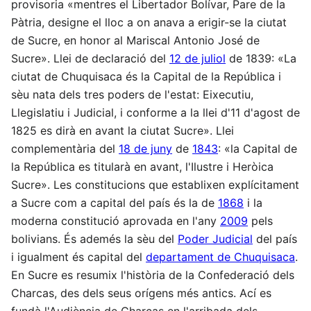
provisoria «mentres el Libertador Bolívar, Pare de la
Pàtria, designe el lloc a on anava a erigir-se la ciutat
de Sucre, en honor al Mariscal Antonio José de
Sucre». Llei de declaració del
12 de juliol
de 1839: «La
ciutat de Chuquisaca és la Capital de la República i
sèu nata dels tres poders de l'estat: Eixecutiu,
Llegislatiu i Judicial, i conforme a la llei d'11 d'agost de
1825 es dirà en avant la ciutat Sucre». Llei
complementària del
18 de juny
de
1843
: «la Capital de
la República es titularà en avant, l'Ilustre i Heròica
Sucre». Les constitucions que establixen explícitament
a Sucre com a capital del país és la de
1868
i la
moderna constitució aprovada en l'any
2009
pels
bolivians. És ademés la sèu del
Poder Judicial
del país
i igualment és capital del
departament de Chuquisaca
.
En Sucre es resumix l'història de la Confederació dels
Charcas, des dels seus orígens més antics. Ací es