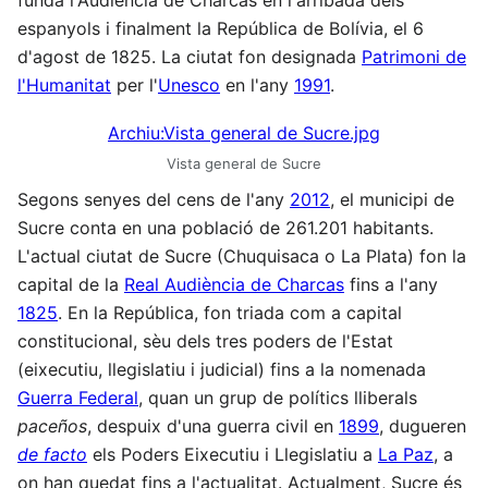
fundà l'Audiència de Charcas en l'arribada dels
espanyols i finalment la República de Bolívia, el 6
d'agost de 1825. La ciutat fon designada
Patrimoni de
l'Humanitat
per l'
Unesco
en l'any
1991
.
Archiu:Vista general de Sucre.jpg
Vista general de Sucre
Segons senyes del cens de l'any
2012
, el municipi de
Sucre conta en una població de 261.201 habitants.
L'actual ciutat de Sucre (Chuquisaca o La Plata) fon la
capital de la
Real Audiència de Charcas
fins a l'any
1825
. En la República, fon triada com a capital
constitucional, sèu dels tres poders de l'Estat
(eixecutiu, llegislatiu i judicial) fins a la nomenada
Guerra Federal
, quan un grup de polítics lliberals
paceños
, despuix d'una guerra civil en
1899
, dugueren
de facto
els Poders Eixecutiu i Llegislatiu a
La Paz
, a
on han quedat fins a l'actualitat. Actualment, Sucre és