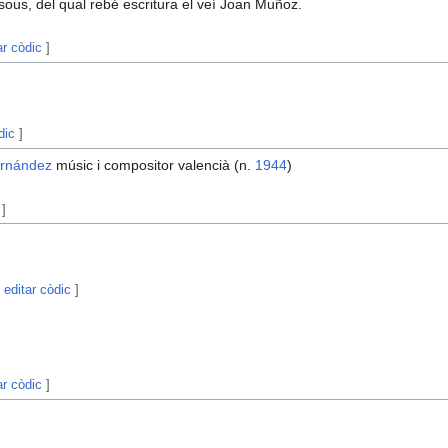
 sous, del qual rebé escritura el veí Joan Muñoz.
ar còdic
]
dic
]
ernández
músic i compositor valencià (n.
1944
)
]
|
editar còdic
]
r
ar còdic
]