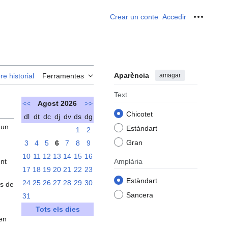
Crear un conte
Accedir
Ferrame
Aparència
amagar
re historial
Ferramentes
Text
<<
Agost 2026
>>
Chicotet
dl
dt
dc
dj
dv
ds
dg
 un
Estàndart
1
2
Gran
3
4
5
6
7
8
9
10
11
12
13
14
15
16
ent
Amplària
17
18
19
20
21
22
23
Estàndart
24
25
26
27
28
29
30
rs de
Sancera
31
Tots els dies
 en