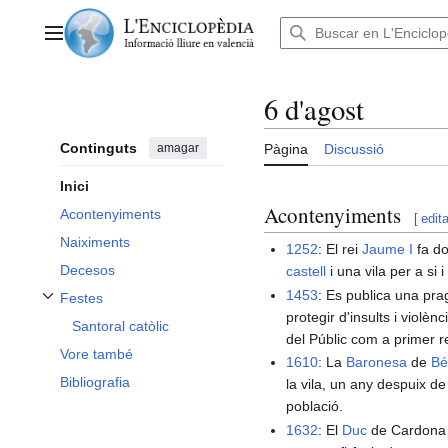
Anar
al
Menú principal
contingut
6 d'agost
Continguts
amagar
Pàgina
Discussió
Inici
Acontenyiments
Acontenyiments
[
edita
Naiximents
1252
: El rei
Jaume I
fa do
Decesos
castell
i una vila per a si i
1453
: Es publica una pra
Festes
Alternar subsecció Festes
protegir d'insults i violèn
Santoral catòlic
del Públic com a primer r
Vore també
1610
: La
Baronesa
de
Bé
Bibliografia
la vila, un any despuix de
població.
1632
: El
Duc
de Cardona c