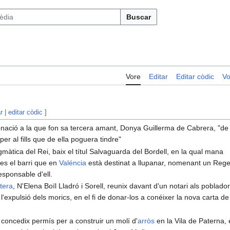
Buscar
Vore
Editar
Editar còdic
Vo
r
|
editar còdic
]
nació a la que fon sa tercera amant, Donya Guillerma de Cabrera, "de
 per al fills que de ella poguera tindre"
gmàtica del Rei, baix el títul Salvaguarda del Bordell, en la qual mana
cies el barri que en
Valéncia
està destinat a llupanar, nomenant un Reg
esponsable d'ell.
tera
, N'Elena Boïl Lladró i Sorell, reunix davant d'un notari als poblado
 l'expulsió dels morics, en el fi de donar-los a conéixer la nova carta de
oncedix permís per a construir un molí d'
arròs
en la Vila de Paterna,