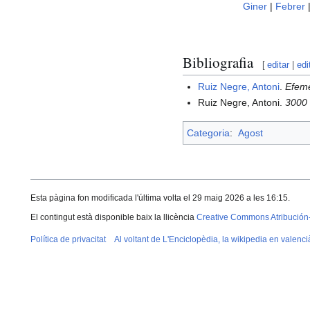
Giner
|
Febrer
Bibliografia
[
editar
|
edi
Ruiz Negre, Antoni
.
Efemè
Ruiz Negre, Antoni.
3000 
Categoria
:
Agost
Esta pàgina fon modificada l'última volta el 29 maig 2026 a les 16:15.
El contingut està disponible baix la llicència
Creative Commons Atribución
Política de privacitat
Al voltant de L'Enciclopèdia, la wikipedia en valenci