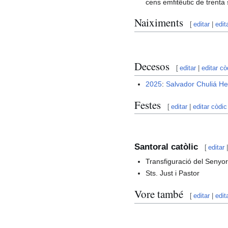
cens emfitêutic de trenta
Naiximents
[
editar
|
edit
Decesos
[
editar
|
editar cò
2025
:
Salvador Chuliá H
Festes
[
editar
|
editar còdic
Santoral catòlic
[
editar
Transfiguració del Senyo
Sts. Just i Pastor
Vore també
[
editar
|
edit