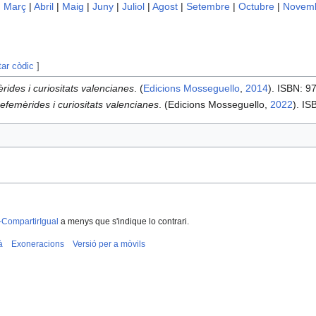
|
Març
|
Abril
|
Maig
|
Juny
|
Juliol
|
Agost
|
Setembre
|
Octubre
|
Novem
tar còdic
]
rides i curiositats valencianes
. (
Edicions Mosseguello
,
2014
). ISBN: 
efemèrides i curiositats valencianes
. (Edicions Mosseguello,
2022
). I
-CompartirIgual
a menys que s'indique lo contrari.
à
Exoneracions
Versió per a mòvils