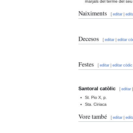
marjals del terme del seu
Naiximents
[
editar
|
edit
Decesos
[
editar
|
editar cò
Festes
[
editar
|
editar còdic
Santoral catòlic
[
editar
St. Pio X, p.
Sta. Ciriaca
Vore també
[
editar
|
edit