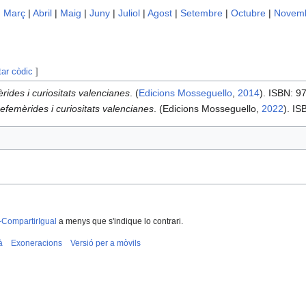
|
Març
|
Abril
|
Maig
|
Juny
|
Juliol
|
Agost
|
Setembre
|
Octubre
|
Novem
tar còdic
]
rides i curiositats valencianes
. (
Edicions Mosseguello
,
2014
). ISBN: 
efemèrides i curiositats valencianes
. (Edicions Mosseguello,
2022
). I
-CompartirIgual
a menys que s'indique lo contrari.
à
Exoneracions
Versió per a mòvils