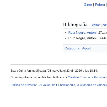
Giner
|
Febrer
Bibliografia
[
editar
|
edi
Ruiz Negre, Antoni
.
Efemè
Ruiz Negre, Antoni.
3000 
Categoria
:
Agost
Esta pàgina fon modificada l'última volta el 23 gin 2026 a les 18:14.
El contingut està disponible baix la llicència
Creative Commons Atribución
Política de privacitat
Al voltant de L'Enciclopèdia, la wikipedia en valenci