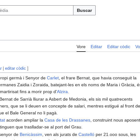
Buscar
Vore
Editar
Editar còdic
Vo
r
|
editar còdic
]
 propi germà i Senyor de
Carlet
, el frare Bernat, que havia conseguit la
rmanes Zaidia i Zoraida, batejant-les en els noms de Maria i Gràcia, é
 martirisat fins a morir prop d'
Alzira
.
ernat de Sarrià lliurar a Asbert de Medonia, els sis mil quatrecents
iners, que se li deuen en concepte de salari, mentres estigué al front de
ue el Bale General no li pagà.
tat
acorden ampliar la
Casa de les Drassanes
, construint nous aposent
tinguen que traslladar-se al port del Grau.
 senyor de
Benicàssim
, ven als jurats de
Castelló
per 21.ooo sous, les