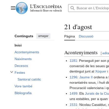
Anar
al
Menú principal
contingut
21 d'agost
Continguts
amagar
Pàgina
Discussió
Inici
Acontenyiments
Acontenyiments
[
edita
Naiximents
1181
: Perseguit per son
Decesos
conversió de les seues ge
dentingut junt al
Xúquer
i
Festes
Alternar subsecció Festes
1296
:
Jaume II
ordena a B
Santoral catòlic
norantatrés sous, i huit d
Vore també
Procuració valenciana i q
Bibliografia
1499
: Els
Jurats de la Ciu
uns estables, per a quan 
1531
: Nicolau Casalduc,