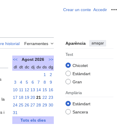
Crear un conte
Accedir
Ferrame
Aparència
amagar
re historial
Ferramentes
Text
<<
Agost 2026
>>
Chicotet
dl
dt
dc
dj
dv
ds
dg
Estàndart
1
2
s
Gran
3
4
5
6
7
8
9
10
11
12
13
14
15
16
Amplària
17
18
19
20
21
22
23
 la
Estàndart
24
25
26
27
28
29
30
Sancera
s i
31
Tots els dies