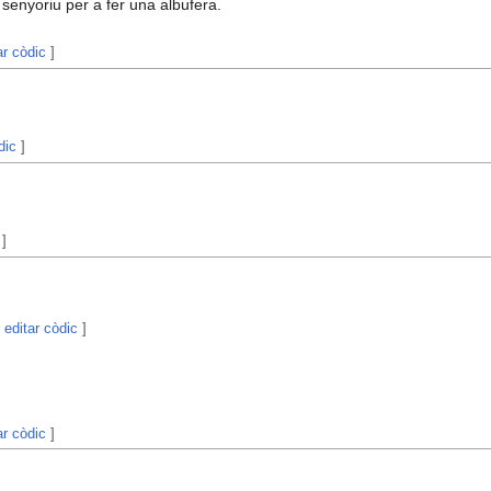
 senyoriu per a fer una albufera.
ar còdic
]
dic
]
]
|
editar còdic
]
ar còdic
]