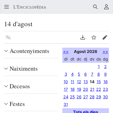
Buscar
Me
14 d'agost
Llegir en un atre idioma
Descarregar en
Vigilar
Edit
Acontenyiments
<<
Agost 2026
>>
dl
dt
dc
dj
dv
ds
dg
1
2
Naiximents
3
4
5
6
7
8
9
10
11
12
13
14
15
16
Decesos
17
18
19
20
21
22
23
24
25
26
27
28
29
30
Festes
31
Tots els dies