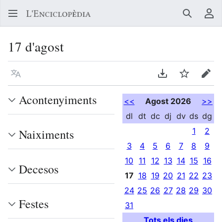
Buscar
Me
17 d'agost
Llegir en un atre idioma
Descarregar en
Vigilar
Edit
Acontenyiments
<<
Agost 2026
>>
dl
dt
dc
dj
dv
ds
dg
1
2
Naiximents
3
4
5
6
7
8
9
10
11
12
13
14
15
16
Decesos
17
18
19
20
21
22
23
24
25
26
27
28
29
30
Festes
31
Tots els dies