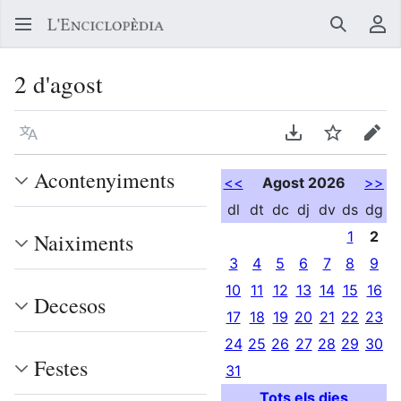
Buscar
Me
2 d'agost
Llegir en un atre idioma
Descarregar en
Vigilar
Edit
Acontenyiments
<<
Agost 2026
>>
dl
dt
dc
dj
dv
ds
dg
1
2
Naiximents
3
4
5
6
7
8
9
10
11
12
13
14
15
16
Decesos
17
18
19
20
21
22
23
24
25
26
27
28
29
30
Festes
31
Tots els dies