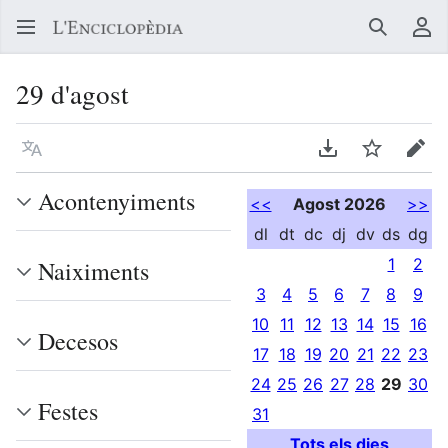
Buscar
Me
29 d'agost
Llegir en un atre idioma
Descarregar en
Vigilar
Edit
Acontenyiments
<<
Agost 2026
>>
dl
dt
dc
dj
dv
ds
dg
1
2
Naiximents
3
4
5
6
7
8
9
10
11
12
13
14
15
16
Decesos
17
18
19
20
21
22
23
24
25
26
27
28
29
30
Festes
31
Tots els dies