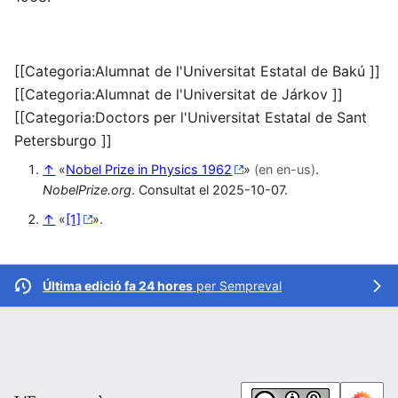
[[Categoria:Alumnat de l'Universitat Estatal de Bakú ]]
[[Categoria:Alumnat de l'Universitat de Járkov ]]
[[Categoria:Doctors per l'Universitat Estatal de Sant
Petersburgo ]]
↑
«
Nobel Prize in Physics 1962
»
(en en-us)
.
NobelPrize.org
. Consultat el 2025-10-07.
↑
«
[1]
».
Última edició fa 24 hores
per
Sempreval