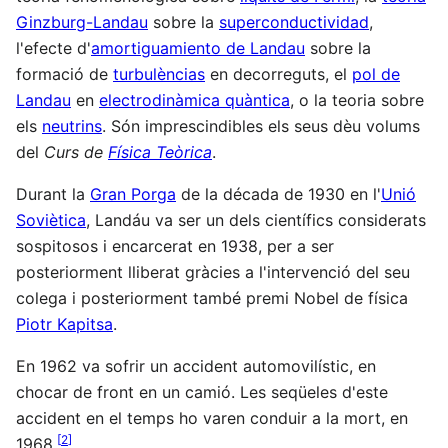
Ginzburg-Landau
sobre la
superconductividad
,
l'efecte d'
amortiguamiento de Landau
sobre la
formació de
turbulèncias
en decorreguts, el
pol de
Landau
en
electrodinàmica quàntica
, o la teoria sobre
els
neutrins
. Són imprescindibles els seus dèu volums
del
Curs de
Física Teòrica
.
Durant la
Gran Porga
de la década de 1930 en l'
Unió
Soviètica
, Landáu va ser un dels científics considerats
sospitosos i encarcerat en 1938, per a ser
posteriorment lliberat gràcies a l'intervenció del seu
colega i posteriorment també premi Nobel de física
Piotr Kapitsa
.
En 1962 va sofrir un accident automovilístic, en
chocar de front en un camió. Les seqüeles d'este
accident en el temps ho varen conduir a la mort, en
[
2
]
1968.