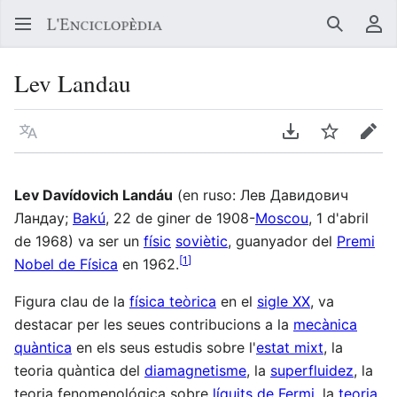
Buscar
Me
Lev Landau
Llegir en un atre idioma
Descarregar en
Vigilar
Edit
Lev Davídovich Landáu
(en ruso:
Лев Давидович
Ландау
;
Bakú
, 22 de giner de 1908-
Moscou
, 1 d'abril
de 1968) va ser un
físic
soviètic
, guanyador del
Premi
[
1
]
Nobel de Física
en 1962.
Figura clau de la
física teòrica
en el
sigle XX
, va
destacar per les seues contribucions a la
mecànica
quàntica
en els seus estudis sobre l'
estat mixt
, la
teoria quàntica del
diamagnetisme
, la
superfluidez
, la
teoria fenomenológica sobre
líquits de Fermi
, la
teoria