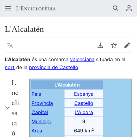
Buscar
Me
L'Alcalatén
Llegir en un atre idioma
Descarregar en
Vigilar
Edit
L'Alcalatén
és una comarca
valenciana
situada en el
nort
de la
província de Castelló
.
L
L'Alcalatén
oc
País
Espanya
ali
Província
Castelló
sa
Capital
L'Alcora
ci
Municipi
9
Àrea
649 km²
ó