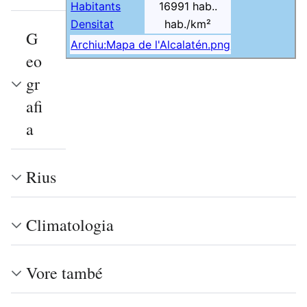
Habitants
16991 hab..
Densitat
hab./km²
G
Archiu:Mapa de l'Alcalatén.png
eo
gr
afi
a
Rius
Climatologia
Vore també