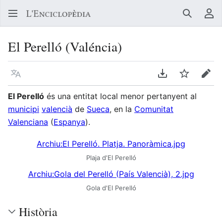
Buscar
Me
El Perelló (Valéncia)
Llegir en un atre idioma
Descarregar en
Vigilar
Edit
El Perelló
és una entitat local menor pertanyent al
municipi
valencià
de
Sueca
, en la
Comunitat
Valenciana
(
Espanya
).
Archiu:El Perelló. Platja. Panoràmica.jpg
Plaja d'El Perelló
Archiu:Gola del Perelló (País Valencià), 2.jpg
Gola d'El Perelló
Història