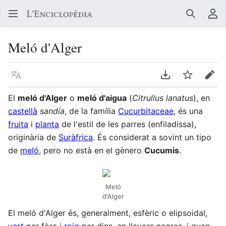
Buscar
Me
Meló d'Alger
Llegir en un atre idioma
Descarregar en
Vigilar
Edit
El
meló d'Alger
o
meló d'aigua
(
Citrullus lanatus
), en
castellà
sandía
, de la família
Cucurbitaceae
, és una
fruita
i
planta
de l'estil de les parres (enfiladissa),
originària de
Suràfrica
. És considerat a sovint un tipo
de
meló
, pero no està en el gènero
Cucumis
.
Meló
d'Alger
El meló d'Alger és, generalment, esfèric o elipsoidal,
vert
per fòra i
roig
per dins, en llavors negres, i quan