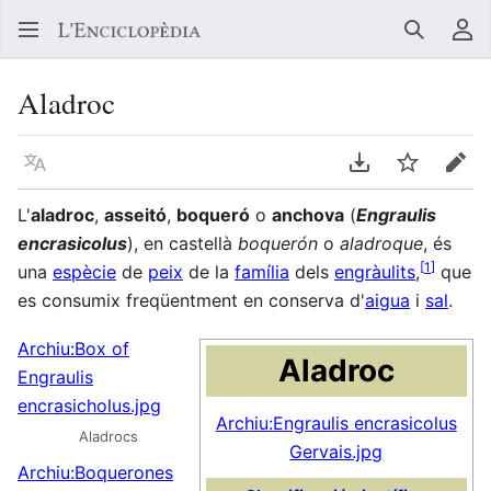
Buscar
Me
Aladroc
Llegir en un atre idioma
Descarregar en
Vigilar
Edit
L'
aladroc
,
asseitó
,
boqueró
o
anchova
(
Engraulis
encrasicolus
), en castellà
boquerón
o
aladroque
, és
[
1
]
una
espècie
de
peix
de la
família
dels
engràulits
,
que
es consumix freqüentment en conserva d'
aigua
i
sal
.
Archiu:Box of
Aladroc
Engraulis
encrasicholus.jpg
Archiu:Engraulis encrasicolus
Aladrocs
Gervais.jpg
Archiu:Boquerones