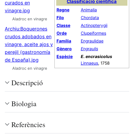
Classificació científica
curados en
vinagre.jpg
Regne
Animalia
Filo
Chordata
Aladroc en vinagre
Classe
Actinopterygii
Archiu:Boquerones
Orde
Clupeiformes
crudos adobados en
Família
Engraulidae
vinagre, aceite ajos y
Gènero
Engraulis
perejil (gastronomía
Espècie
E. encrasicolus
de España).jpg
Linnaeus
, 1758
Aladroc en vinagre
Descripció
Biologia
Referències