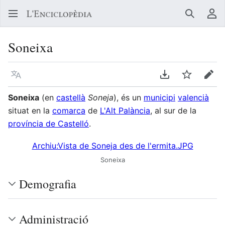
Buscar
Me
Soneixa
Llegir en un atre idioma
Descarregar en
Vigilar
Edit
Soneixa
(en
castellà
Soneja
), és un
municipi
valencià
situat en la
comarca
de
L'Alt Palància
, al sur de la
província de Castelló
.
Archiu:Vista de Soneja des de l'ermita.JPG
Soneixa
Demografia
Administració