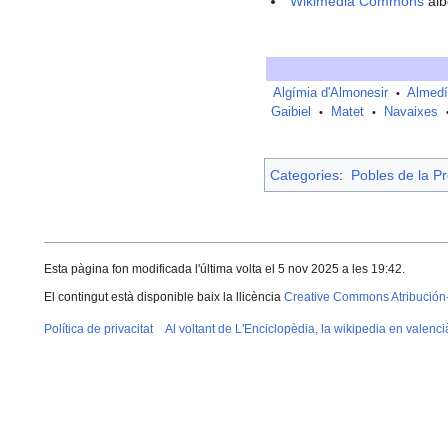
Wikimedia Commons
alb
Algímia d'Almonesir
Almedí
•
Gaibiel
Matet
Navaixes
•
•
Categories
:
Pobles de la Pr
Esta pàgina fon modificada l'última volta el 5 nov 2025 a les 19:42.
El contingut està disponible baix la llicència
Creative Commons Atribución
Política de privacitat
Al voltant de L'Enciclopèdia, la wikipedia en valenci