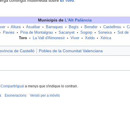
erga contingut multimèdia sobre
El Toro
.
Municipis de
L'Alt Palància
xer
Altura
Asuébar
Barraques
Begís
Benafer
Castellnou
C
•
•
•
•
•
•
•
Pavies
Pina de Montalgrau
Sacanyet
Sogorp
Soneixa
Sot de 
•
•
•
•
•
•
Toro
La Vall d'Almonesir
Viver
Xeldo
Xérica
•
•
•
•
ovíncia de Castelló
Pobles de la Comunitat Valenciana
-CompartirIgual
a menys que s'indique lo contrari.
à
Exoneracions
Versió per a mòvils