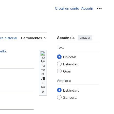
Crear un conte
Accedir
Ferrame
Aparència
amagar
re historial
Ferramentes
Text
elló
.
Chicotet
Aju
Estàndart
nta
me
Gran
nt
d'E
Amplària
l
Tor
Estàndart
o
Sancera