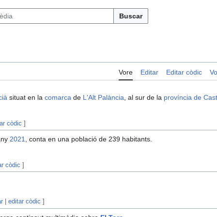
Buscar
Vore
Editar
Editar còdic
Vo
cià
situat en la
comarca
de
L'Alt Palància
, al sur de la
província de Cast
tar còdic
]
any
2021
, conta en una població de 239 habitants.
ar còdic
]
ar
|
editar còdic
]