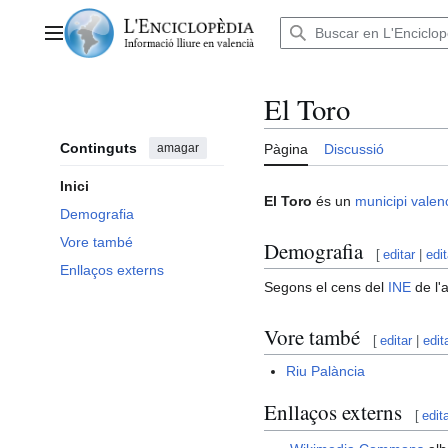
Anar
al
Menú principal
contingut
El Toro
Continguts
amagar
Pàgina
Discussió
Inici
El Toro
és un
municipi
valen
Demografia
Vore també
Demografia
[
editar
|
edi
Enllaços externs
Segons el cens del
INE
de l'
Vore també
[
editar
|
edit
Riu Palància
Enllaços externs
[
edit