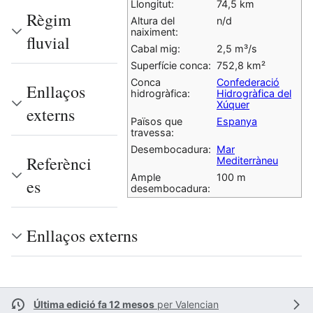
Llongitut:
74,5 km
Règim
Altura del
n/d
naiximent:
fluvial
Cabal mig:
2,5 m³/s
Superfície conca:
752,8 km²
Conca
Confederació
Enllaços
hidrogràfica:
Hidrogràfica del
Xúquer
externs
Països que
Espanya
travessa:
Desembocadura:
Mar
Referènci
Mediterràneu
Ample
100 m
es
desembocadura:
Enllaços externs
Última edició fa 12 mesos
per
Valencian