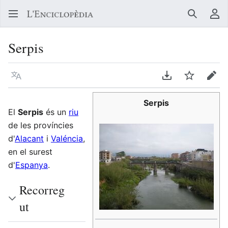
Buscar
Me
Serpis
Llegir en un atre idioma
Descarregar en
Vigilar
Edit
Serpis
El
Serpis
és un
riu
de les províncies
d'
Alacant
i
Valéncia
,
en el surest
d'
Espanya
.
Recorreg
ut