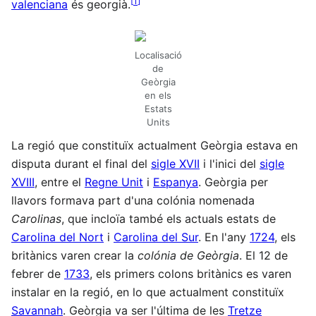
[
1
]
valenciana
és georgià.
Localisació
de
Geòrgia
en els
Estats
Units
La regió que constituïx actualment Geòrgia estava en
disputa durant el final del
sigle XVII
i l'inici del
sigle
XVIII
, entre el
Regne Unit
i
Espanya
. Geòrgia per
llavors formava part d'una colónia nomenada
Carolinas
, que incloïa també els actuals estats de
Carolina del Nort
i
Carolina del Sur
. En l'any
1724
, els
britànics varen crear la
colónia de Geòrgia
. El 12 de
febrer de
1733
, els primers colons britànics es varen
instalar en la regió, en lo que actualment constituïx
Savannah
. Geòrgia va ser l'última de les
Tretze