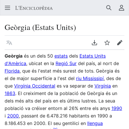
Buscar
Me
Geòrgia (Estats Units)
Llegir en un atre idioma
Descarregar en
Vigilar
Edit
Geòrgia
és un dels 50
estats
dels
Estats Units
d'Amèrica
, ubicat en la
Regió Sur
del país, al nort de
Florida
, que és l'estat més surest de tots. Geòrgia és
el de major superfície a l'est del
riu Mississipí
, des de
que
Virgínia Occidental
es va separar de
Virgínia
en
1863
. El creiximent de la població de Geòrgia és un
dels més alts del país en els últims lustres. La seua
població va créixer entorn al 26% entre els anys
1990
i
2000
, passant de 6.478.216 habitants en 1990 a
8.186.453 en 2000. El seu gentilici en
llengua