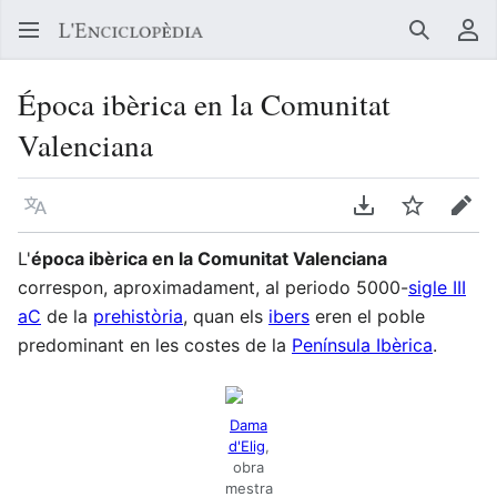
Buscar
Me
Época ibèrica en la Comunitat
Valenciana
Llegir en un atre idioma
Descarregar en
Vigilar
Edit
L'
época ibèrica en la Comunitat Valenciana
correspon, aproximadament, al periodo 5000-
sigle III
aC
de la
prehistòria
, quan els
ibers
eren el poble
predominant en les costes de la
Península Ibèrica
.
Dama
d'Elig
,
obra
mestra