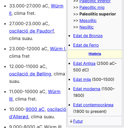
>>
Paleolític inferior
33.000-27.000 aC,
Würm
>>
Paleolític mig
II
, clima fret.
>>
Paleolític superior
>>
Mesolític
27.000-23.000 aC,
>>
Neolític
oscilació de Paudorf
,
Edat de Bronze
clima suau.
Edat de Ferro
23.000-12000 aC,
Würm I
,
Història
clima fret
Edat Antiga
(2500 aC–
12.000-11000 aC,
500 dC)
oscilació de Bølling
, clima
Edat mija
(500–1500)
suau.
Edat moderna
(1500–
11.000-10000 aC,
Würm
1800)
III
, clima fret.
Edat contemporànea
10.000-
9000 aC
,
oscilació
(1800 to present)
d'Allerød
, clima suau.
↓
Futur
9.000-8000 aC Würm III,