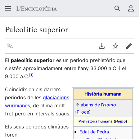
Buscar
Me
Paleolític superior
Llegir en un atre idioma
Descarregar en
Vigilar
Edit
El
paleolític superior
és un periodo prehistòric que
s'estén aproximadament entre l'any 33.000 a.C. i el
[
1
]
9.000 a.C.
Coincidix en els darrers
Història humana
periodos de les
glaciacions
↑
abans de l'
Homo
würmianes
, de clima molt
(
Pliocé
)
fret pero en intervals suaus.
Prehistòria humana
(
Homo
)
Els seus periodos climàtics
Edat de Pedra
foren: