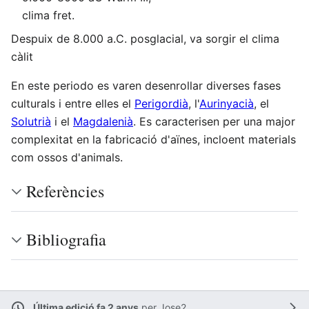
clima fret.
Despuix de 8.000 a.C. posglacial, va sorgir el clima
càlit
En este periodo es varen desenrollar diverses fases
culturals i entre elles el
Perigordià
, l'
Aurinyacià
, el
Solutrià
i el
Magdalenià
. Es caracterisen per una major
complexitat en la fabricació d'aïnes, incloent materials
com ossos d'animals.
Referències
Bibliografia
Última edició fa 2 anys
per
Jose2