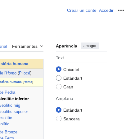
Crear un conte
Accedir
Ferrame
Aparència
amagar
rial
Ferramentes
Text
istòria humana
Chicotet
e l'
Homo
(
Pliocé
)
Estàndart
istòria humana
(
Homo
)
Gran
de Pedra
Amplària
leolític inferior
leolític mig
Estàndart
leolític superior
solític
Sancera
olític
de Bronze
de Ferro