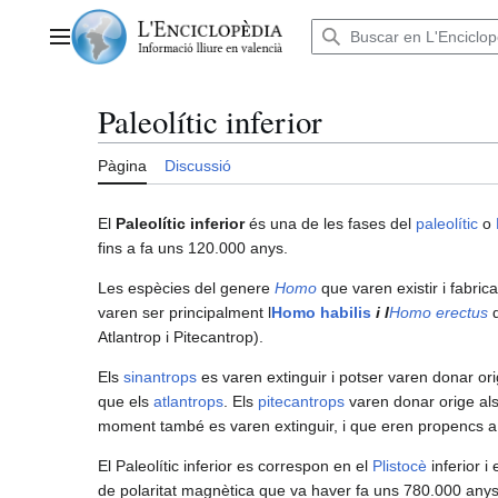
Anar
al
Menú principal
contingut
Paleolític inferior
Pàgina
Discussió
El
Paleolític inferior
és una de les fases del
paleolític
o
fins a fa uns 120.000 anys.
Les espècies del genere
Homo
que varen existir i fabric
varen ser principalment l
Homo habilis
i l
Homo erectus
Atlantrop i Pitecantrop).
Els
sinantrops
es varen extinguir i potser varen donar or
que els
atlantrops
. Els
pitecantrops
varen donar orige al
moment també es varen extinguir, i que eren propencs a 
El Paleolític inferior es correspon en el
Plistocè
inferior i 
de polaritat magnètica que va haver fa uns 780.000 anys, i