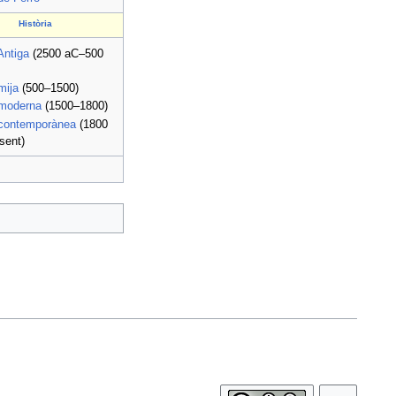
Història
Antiga
(2500 aC–500
mija
(500–1500)
moderna
(1500–1800)
contemporànea
(1800
sent)