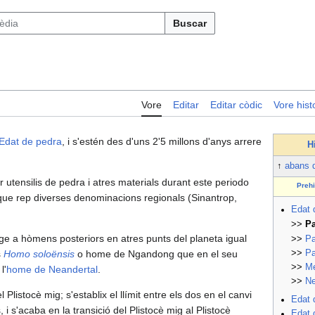
Buscar
Vore
Editar
Editar còdic
Vore histo
Edat de pedra
, i s'estén des d'uns 2'5 millons d'anys arrere
H
↑
abans d
ar utensilis de pedra i atres materials durant este periodo
Preh
que rep diverses denominacions regionals (Sinantrop,
Edat 
>>
Pa
ige a hòmens posteriors en atres punts del planeta igual
>>
Pa
>>
Pa
s
Homo soloënsis
o home de Ngandong que en el seu
>>
Me
l'
home de Neandertal
.
>>
Ne
el Plistocè mig; s'establix el llímit entre els dos en el canvi
Edat 
 s'acaba en la transició del Plistocè mig al Plistocè
Edat 