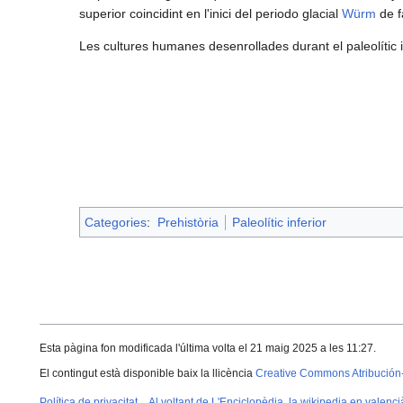
superior coincidint en l'inici del periodo glacial
Würm
de f
Les cultures humanes desenrollades durant el paleolític 
Categories
:
Prehistòria
Paleolític inferior
Esta pàgina fon modificada l'última volta el 21 maig 2025 a les 11:27.
El contingut està disponible baix la llicència
Creative Commons Atribución
Política de privacitat
Al voltant de L'Enciclopèdia, la wikipedia en valenci