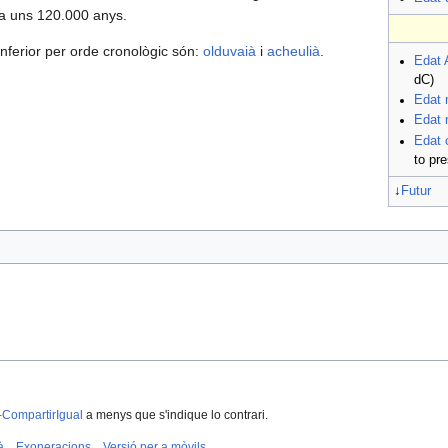
a uns 120.000 anys.
inferior per orde cronològic són:
olduvaià
i
acheulià
.
Edat 
dC)
Edat 
Edat 
Edat 
to pre
↓
Futur
-CompartirIgual
a menys que s'indique lo contrari.
à
Exoneracions
Versió per a mòvils