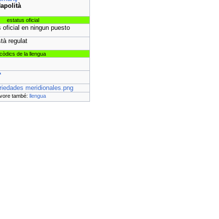
apolità
estatus oficial
 oficial en ningun puesto
tà regulat
còdics de la llengua
riedades meridionales.png
vore també:
llengua