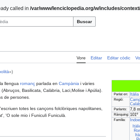
ady called in
/var/www/lenciclopedia.org/w/includes/contex
Buscar
Vore
Editar
Editar còdic
Vo
olità
»)
 la llengua
romanç
parlada en
Campània
i vàries
a
(Abruços, Basilicata, Calàbria, Laci,Molise i Apúlia).
Parlat en:
Itàlia
ns de persones.
Regió:
Camp
Calàb
'escriuen totes les cançons folclòriques napolitanes,
Parlants:
7,8 m
Rànquing:
101º
', 'O sole mio i Funiculì Funiculà.
Família:
Indo
Itàl
Ro
]
It
R