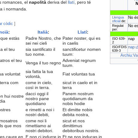
es romances, el
napolità
deriva del
llatí
, pero té
N
sa i normanda.
Llengua
No és
oficial
de:
ar còdic
]
Regulat
No es
per:
ncià
:
Italià
:
Llatí
:
 que estàs
Padre Nostro, che
Pater noster, qui es
ISO 639-
nap
2
sei nei cieli
in caelis
ISO/FDIS
nap
ga el teu
sia santificato il
sanctificetur nomen
639-3
tuo nome.
tuum:
Archiu:Va
atros el teu
Adveniat regnum
Venga il tuo regno
tuum.
sia fatta la tua
ua voluntat
Fiat voluntas tua
volontà,
 terra com
come in cielo,
sicut in caelo et in
così in terra.
terra
dacci oggi il
Panem nostrum
 hui nostre
nostro pane
quotidianum da
dia
quotidiano
nobis hodie
ostres
e rimetti a noi i
Et dimitte nobis
nostri debiti,
debita nostra,
mosatros
come noi li
sicut et nos
ls que mos
rimettiamo ai
dimittimus
nostri debitori.
debitoribus nostris.
es caure en
E non ci indurre in
Et ne nos inducas in