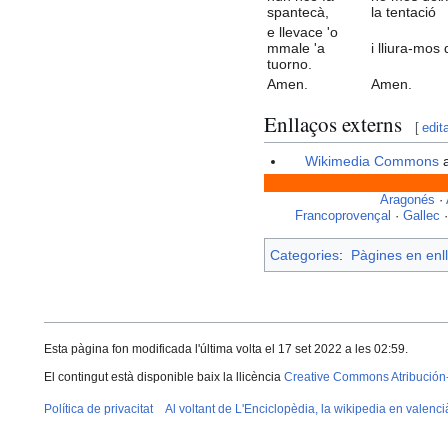
spantecà,
la tentació
e llevace 'o
mmale 'a
i lliura-mos 
tuorno.
Amen.
Amen.
Enllaços externs
[
edit
Wikimedia Commons
a
Aragonés
·
Francoprovençal
·
Gallec
Categories
:
Pàgines en enll
Esta pàgina fon modificada l'última volta el 17 set 2022 a les 02:59.
El contingut està disponible baix la llicència
Creative Commons Atribución
Política de privacitat
Al voltant de L'Enciclopèdia, la wikipedia en valenci