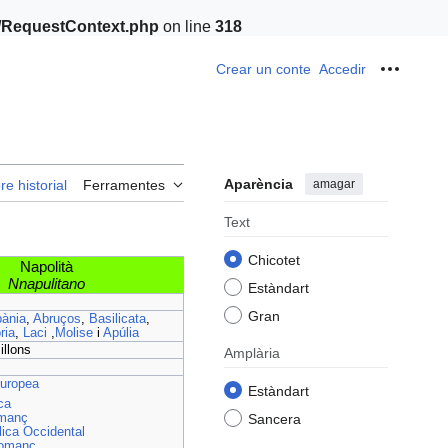
t/RequestContext.php
on line
318
Crear un conte
Accedir
Ferrame
Aparència
amagar
re historial
Ferramentes
Text
Chicotet
Napolità
Nnapulitano
Estàndart
Gran
ània
,
Abruços
,
Basilicata
,
ria
,
Laci
,
Molise
i
Apúlia
illons
Amplària
europea
Estàndart
ica
Sancera
manç
àlica Occidental
omanç