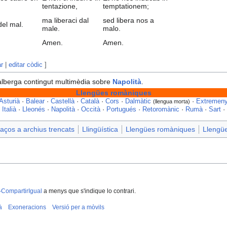
tentazione,
temptationem;
ma liberaci dal
sed libera nos a
del mal.
male.
malo.
Amen.
Amen.
ar
|
editar còdic
]
lberga contingut multimèdia sobre
Napolità
.
Llengües romàniques
Asturià
·
Balear
·
Castellà
·
Català
·
Cors
·
Dalmàtic
·
Extremen
(llengua morta)
·
Italià
·
Lleonés
·
Napolità
·
Occità
·
Portugués
·
Retoromànic
·
Rumà
·
Sart
·
aços a archius trencats
Llingüística
Llengües romàniques
Llengü
-CompartirIgual
a menys que s'indique lo contrari.
à
Exoneracions
Versió per a mòvils