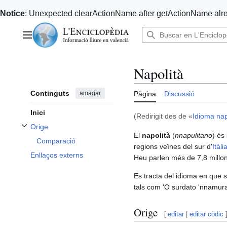
Notice
: Unexpected clearActionName after getActionName alre
Anar
al
Menú principal
contingut
Napolità
Continguts
amagar
Pàgina
Discussió
Inici
(Redirigit des de «
Idioma nap
Orige
Alternar subsecció Orige
El
napolità
(
nnapulitano
) és
Comparació
regions veïnes del sur d'
Itàli
Enllaços externs
Heu parlen més de 7,8 millo
Es tracta del idioma en que s
tals com 'O surdato 'nnamurat
Orige
[
editar
|
editar còdic