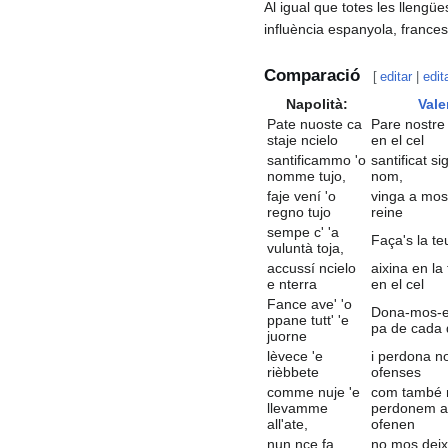
Al igual que totes les llengü
influència espanyola, france
Comparació
[
editar
|
edit
Napolità:
Vale
Pate nuoste ca
Pare nostre
staje ncielo
en el cel
santificammo 'o
santificat si
nomme tujo,
nom,
faje vení 'o
vinga a mos
regno tujo
reine
sempe c' 'a
Faça's la te
vuluntà toja,
accussí ncielo
aixina en la
e nterra
en el cel
Fance ave' 'o
Dona-mos-en
ppane tutt' 'e
pa de cada 
juorne
lèvece 'e
i perdona n
rièbbete
ofenses
comme nuje 'e
com també 
llevamme
perdonem a
all'ate,
ofenen
nun nce fa
no mos deix