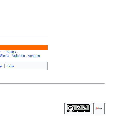
y
·
Francés
·
Sicilià
·
Valencià
·
Venecià
es
Itàlia