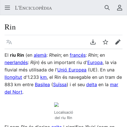
Buscar
Me
Rin
Llegir en un atre idioma
Descarregar en
Vigilar
Edit
El
riu Rin
(en
alemà
:
Rhein
; en
francés
:
Rhin
; en
neerlandés
:
Rijn
) és un important riu d'
Europa
, la via
fluvial més utilisada de l'
Unió Europea
(UE). En una
llongitut
d'1.233
km
, el Rin és navegable en un tram de
883 km entre
Basilea
(
Suïssa
) i el seu
delta
en la
mar
del Nort
.
Localisació
del riu Rin
El nom
Rin
és d'orige
celta
i significa 'fluir' (com en