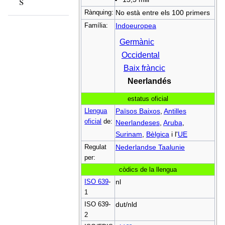
s
Rànquing:
No està entre els 100 primers
Família:
Indoeuropea
Germànic
Occidental
Baix fràncic
Neerlandés
estatus oficial
Llengua
Països Baixos
,
Antilles
oficial
de:
Neerlandeses
,
Aruba
,
Surinam
,
Bèlgica
i l'
UE
Regulat
Nederlandse Taalunie
per:
còdics de la llengua
ISO 639
-
nl
1
ISO 639-
dut/nld
2