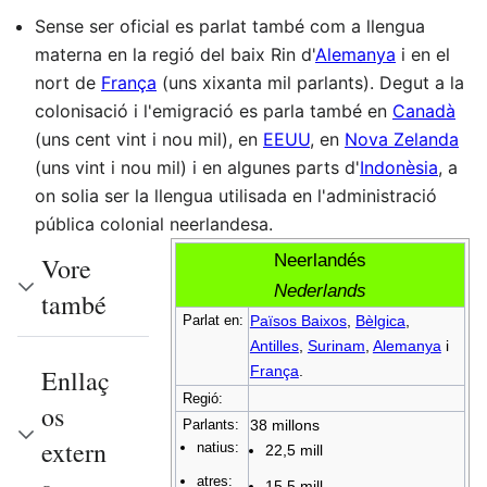
Sense ser oficial es parlat també com a llengua
materna en la regió del baix Rin d'
Alemanya
i en el
nort de
França
(uns xixanta mil parlants). Degut a la
colonisació i l'emigració es parla també en
Canadà
(uns cent vint i nou mil), en
EEUU
, en
Nova Zelanda
(uns vint i nou mil) i en algunes parts d'
Indonèsia
, a
on solia ser la llengua utilisada en l'administració
pública colonial neerlandesa.
Neerlandés
Vore
Nederlands
també
Parlat en:
Països Baixos
,
Bèlgica
,
Antilles
,
Surinam
,
Alemanya
i
França
.
Enllaç
Regió:
os
Parlants:
38 millons
extern
natius:
22,5 mill
atres:
15,5 mill