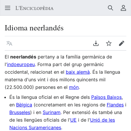
Buscar
Me
Idioma neerlandés
Llegir en un atre idioma
Descarregar en
Vigilar
Edit
El
neerlandés
pertany a la família germànica de
l'
indoeuropeu
. Forma part del grup germànic
occidental, relacionat en el
baix alemà
. És la llengua
materna d'uns vint i dos millons quincents mil
(22.500.000) persones en el
món
.
És la llengua oficial en el Regne dels
Països Baixos
,
en
Bèlgica
(concretament en les regions de
Flandes
i
Brusseles
) i en
Surinam
. Per extensió és també una
de les llengües oficials de l'
UE
i de l'
Unió de les
Nacions Suramericanes
.