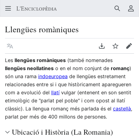
Buscar
Me
Llengües romàniques
Llegir en un atre idioma
Descarregar en
Vigilar
Edit
Les
llengües romàniques
(també nomenades
llengües neollatines
o en el nom conjunt de
romanç
)
són una rama
indoeuropea
de llengües estretament
relacionades entre si i que històricament aparegueren
com a evolució del
llatí
vulgar (entenent en son sentit
etimològic de "parlat pel poble" i com opost al llatí
clàssic). La llengua romanç més parlada és el
castellà
,
parlat per més de 400 millons de persones.
Ubicació i Història (La Romania)