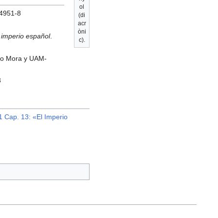
ol
04951-8
(di
acr
òni
l imperio español
.
c).
tuto Mora y UAM-
3
.1 Cap. 13: «El Imperio