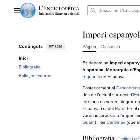
Anar
al
Menú principal
contingut
Imperi espanyol
Continguts
amagar
Pàgina
Discussió
Inici
Es denomina
Imperi espany
Bibliografia
hispànica
,
Monarquia d'E
Enllaços externs
regnants
en Espanya.
Posteriorment al
Descobrime
des de l'actual sur-oest d'
Est
territoris es varen integrar e
Espanya
i el
del Perú
. En el
varen incorporar a l'imperi l
Guam
) i les
Carolinas
(que in
Bibliografia
[
editar
|
edi