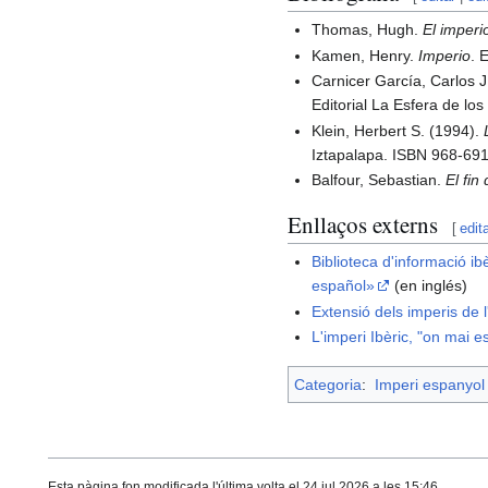
Thomas, Hugh.
El imperi
Kamen, Henry.
Imperio
. 
Carnicer García, Carlos J
Editorial La Esfera de lo
Klein, Herbert S. (1994).
Iztapalapa. ISBN 968-69
Balfour, Sebastian.
El fi
Enllaços externs
[
edit
Biblioteca d'informació i
español»
(en inglés)
Extensió dels imperis de l
L'imperi Ibèric, "on mai es
Categoria
:
Imperi espanyol
Esta pàgina fon modificada l'última volta el 24 jul 2026 a les 15:46.