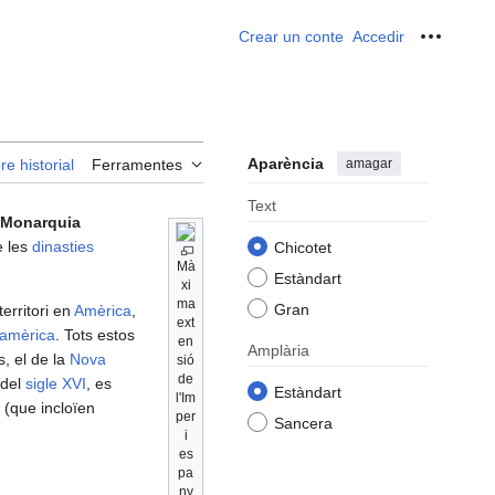
Crear un conte
Accedir
Ferrame
Aparència
amagar
re historial
Ferramentes
Text
Monarquia
 les
dinasties
Chicotet
Mà
Estàndart
xi
ma
Gran
erritori en
Amèrica
,
ext
amèrica
. Tots estos
en
Amplària
s, el de la
Nova
sió
de
 del
sigle XVI
, es
Estàndart
l'Im
(que incloïen
per
Sancera
i
es
pa
ny