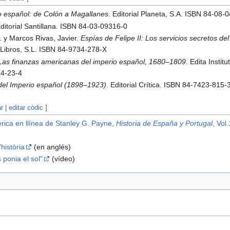
o español: de Colón a Magallanes
. Editorial Planeta, S.A. ISBN 84-08-
Editorial Santillana. ISBN 84-03-09316-0
. y Marcos Rivas, Javier.
Espías de Felipe II: Los servicios secretos de
s Libros, S.L. ISBN 84-9734-278-X
Las finanzas americanas del imperio español, 1680–1809
. Edita Insti
14-23-4
n del Imperio español (1898–1923)
. Editorial Crítica. ISBN 84-7423-815-
ar
|
editar còdic
]
bèrica en llínea de Stanley G. Payne,
Historia de España y Portugal
, Vol
'història
(en anglés)
 ponia el sol"
(vídeo)